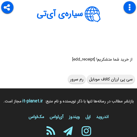
سیاره‌ی آی‌تی
از خرید شما متشکریم! [edd_receipt]
سی پی ارزان کالاف موبایل
رم سرور
it-planet.ir
بازنشر مطالب در رسانه‌ها تنها با ذکر نویسنده و نام منبع:
مجاز است.
اندروید
اپل
ویندوز
آی‌او‌اس
مک‌او‌اس