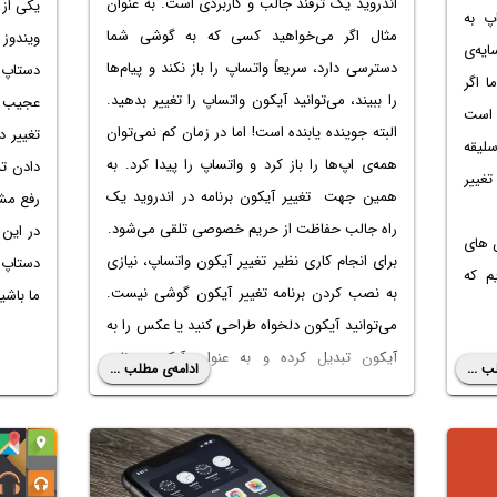
اندروید
یک ترفند جالب و کاربردی است. به عنوان
پ به
مثال اگر می‌خواهید کسی که به گوشی شما
یه‌ی
دسترسی دارد، سریعاً واتساپ را باز نکند و پیام‌ها
دستاپ
 اگر
را ببیند، می‌توانید آیکون واتساپ را تغییر بدهید.
عجیب و 
 است
البته جوینده یابنده است! اما در زمان کم نمی‌توان
تغییر د
سلیقه
همه‌ی اپ‌ها را باز کرد و واتساپ را پیدا کرد. به
دادن تن
غییر
همین جهت
تغییر آیکون برنامه در اندروید
یک
رفع مش
راه جالب حفاظت از حریم خصوصی تلقی می‌شود.
در این
 های
برای انجام کاری نظیر
تغییر آیکون واتساپ
، نیازی
ردازیم که
به نصب کردن
برنامه تغییر آیکون گوشی
نیست.
ما باشی
می‌توانید آیکون دلخواه طراحی کنید یا عکس را به
آیکون تبدیل کرده و به عنوان آیکون برنامه
ب ...
ادامه‌ی مطلب ...
استفاده کنید. در ادامه مراحل
تغییر آیکون برنامه
ها در شیائومی
و سامسونگ و هوآوی و غیره که
مشابه است را توضیح می‌دهیم.