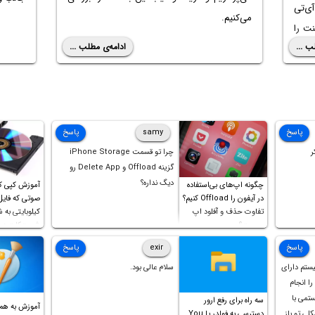
 آی‌تی
می‌کنیم.
نت را
ب ...
ادامه‌ی مطلب ...
پاسخ
samy
پاسخ
ر
چرا تو قسمت iPhone Storage
گزینه Offload و Delete App رو
دیگ نداره؟
چگونه اپ‌های بی‌استفاده
آموزش کپی ک
در آیفون را Offload کنیم؟
تفاوت حذف و آفلود اپ
کیلوبایتی به 
چیست؟
شورت‌کات در 
است!
پاسخ
exir
پاسخ
یستم دارای
سلام عالی بود.
ل را انجام
ستمی با
سه راه برای رفع ارور
آموزش به هم
ه مشکلی تو باز
دسترسی به فولدر یا You