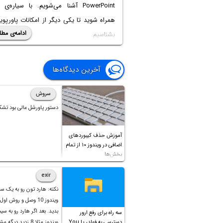
PowerPoint آشنا می‌شویم. با سیاره‌ی
همراه شوید تا یکی دیگر از امکانات پاورپوی
ادامه‌ی مطل
بشناسیم.
آخرین دیدگاه‌ها
سروش
دستور پاورشل عالی بود تشک
آموزش حذف کیبوردهای
اضافی در ویندوز ۱۰ از تمام
بخش‌ها
exir
نکته: هارد تون رو به یک س
ویندوز 10 وصل و روش او
بدید. بعد اگر هارد رو به سی
سه راه برای رفع ارور
دسترسی به فولدر یا You
ویندوز مثلا 8 زدید دیگ