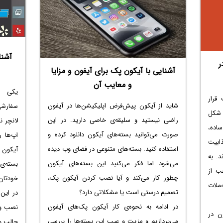
آشنا
ر
آشنایی با آیکون پک برای آیفون و مزایا
و معایب آن
یکی از
 قرار
شاید از آیکون پیش‌فرض اپلیکیشن‌ها در آیفون
سفارشی
 شکل
راضی نیستید و سلیقه‌ی خاصی دارید. در این
لانچر 
ساده،
صورت می‌توانید بسته‌های آیکون دانلود کرده و
اپ‌ها ر
ابیت
استفاده کنید. بسته‌های متنوعی در فضای وب دیده
آیکون 
. به
می‌شود اما فکر می‌کنید این بسته‌های آیکون
بسته‌ی 
ب از
چطور کار می‌کند و آیا نصب کردن آیکون پک،
خودتان 
ملات
تصمیم درستی است یا مشکلاتی دارد؟
در این
در ادامه به نحوه‌ی کار آیکون پک‌های آیفون
نصب و 
یکون در
می‌پردازیم و مزیت و عیب این بسته‌ها را بررسی
جالب و 