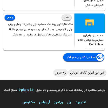
صوتی که فایل‌های ۱
کیلوبایتی به شکل
شورت‌کات در آن موجود
است!
exir
پاسخ
نکته: هارد تون رو به یک سیستم دارای ویندوز 10 وصل و روش
اول را انجام بدید. بعد اگر هارد رو به سیستمی با ویندوز مثلا 8
زدید دیگه مشکلی تو باز کردن فایل ها ندارید. باز هم تشکر
سه راه برای رفع ارور
دسترسی به فولدر یا You
Don’t Have
Permission to
Access this folder
۲۰۰ دیدگاه و پاسخ آخر
سی پی ارزان کالاف موبایل
رم سرور
it-planet.ir
بازنشر مطالب در رسانه‌ها تنها با ذکر نویسنده و نام منبع:
مجاز است.
اندروید
اپل
ویندوز
آی‌او‌اس
مک‌او‌اس