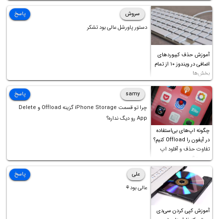
سروش
پاسخ
دستور پاورشل عالی بود تشکر
آموزش حذف کیبوردهای
اضافی در ویندوز ۱۰ از تمام
بخش‌ها
samy
پاسخ
چرا تو قسمت iPhone Storage گزینه Offload و Delete
App رو دیگ نداره؟
چگونه اپ‌های بی‌استفاده
در آیفون را Offload کنیم؟
تفاوت حذف و آفلود اپ
چیست؟
علی
پاسخ
عالی بود⚘
آموزش کپی کردن سی‌دی