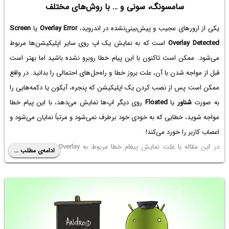
سامسونگ، سونی و … با روش‌های مختلف
یکی از ارورهای عجیب و پیش‌بینی‌نشده در اندروید،
Overlay Error
یا
Screen
Overlay Detected
است که به نمایش یک اپ روی سایر اپلیکیشن‌ها مربوط
می‌شود. ممکن است تاکنون با این پیام خطا روبرو نشده باشید اما بهتر است
قبل از مواجه شدن با آن، علت بروز خطا و راه‌حل‌های احتمالی را بدانید. در واقع
ممکن است پس از نصب کردن یک اپلیکیشن که پنجره، آیکون یا دکمه‌هایی را
به صورت
شناور
یا
Floated
روی دیگر اپ‌ها نمایش می‌دهد، با این پیام خطا
مواجه شوید، خطایی که به خودی خود برطرف نمی‌شود و مرتباً نمایان می‌شود و
اعصاب کاربر را خورد می‌کند!
در این مقاله با علت نمایش پیغام خطا مربوط به Overlay و راه‌های برطرف
ادامه‌ی مطلب ...
کردن آن آشنا می‌شویم. با ما باشید تا یکی دیگر از مشکلات دنیای موبایل را
حل و بررسی کنیم.