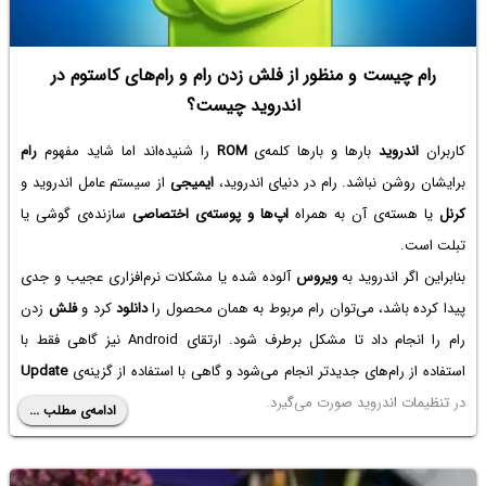
رام چیست و منظور از فلش زدن رام و رام‌های کاستوم در
اندروید چیست؟
کاربران
اندروید
بارها و بارها کلمه‌ی
ROM
را شنیده‌اند اما شاید مفهوم
رام
برایشان روشن نباشد. رام در دنیای اندروید،
ایمیجی
از سیستم عامل اندروید و
کرنل
یا هسته‌ی آن به همراه
اپ‌ها و پوسته‌ی اختصاصی
سازنده‌ی گوشی یا
تبلت است.
بنابراین اگر اندروید به
ویروس
آلوده شده یا مشکلات نرم‌افزاری عجیب و جدی
پیدا کرده باشد، می‌توان رام مربوط به همان محصول را
دانلود
کرد و
فلش
زدن
رام را انجام داد تا مشکل برطرف شود. ارتقای Android نیز گاهی فقط با
استفاده از رام‌های جدیدتر انجام می‌شود و گاهی با استفاده از گزینه‌ی
Update
در تنظیمات اندروید صورت می‌گیرد.
ادامه‌ی مطلب ...
در کنار رام اصلی می‌توان از رام‌های
کاستوم
که حاصل تلاش جدی
برنامه‌نویسان و توسعه‌دهندگان مستقل است، استفاده کرد که مزایایی مثل