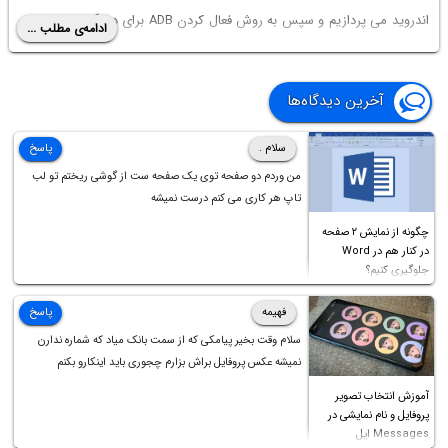
اندروید می پردازیم و سپس به روش فعال کردن ADB برای دیباگ کردن و امور
ادامه‌ی مطلب ...
متنوع، اشاره می‌کنیم. با ما باشید.
آخرین دیدگاه‌ها
سلام .
پاسخ
من وردم دو صفحه توی یک صفحه ست از گوشی ریختم تو لب
تاپ هر کاری می کنم درست نمیشه
چگونه از نمایش ۲ صفحه
در کنار هم در Word
جلوگیری کنیم؟
فهیمه
پاسخ
سلام وقت بخیر پیامکی که از سمت بانک میاد که شماره ندارن
نمیشه عکس پروفایل براش بزارم چجوری باید اینکارو بکنم
آموزش انتخاب تصویر
پروفایل و نام نمایشی در
Messages اپل