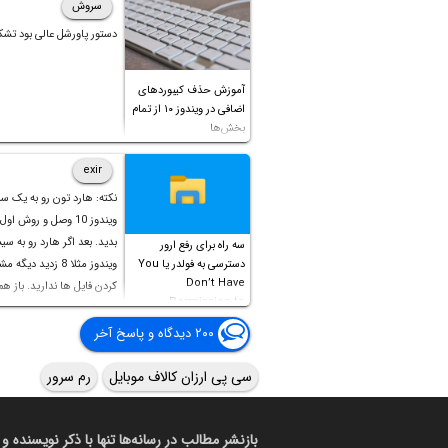
رجیستری ویندوز 11 ضروری است
سروش
خاصی ایجاد نمی‌کند؟!
دستور پاورشل عالی بود تشک
در ادامه به بحث در مورد پاکسازی رجیست
امور مشابه نظیر
تعمیر رجیستری ویندوز
با
آموزش حذف کیبوردهای
اضافی در ویندوز ۱۰ از تمام
برنامه‌های جانبی می‌پردازیم. با سیاره‌ی 
بخش‌ها
همراه باشید.
exir
نکته: هارد تون رو به یک س
ویندوز 10 وصل و روش او
بدید. بعد اگر هارد رو به سی
سه راه برای رفع ارور
دسترسی به فولدر یا You
ویندوز مثلا 8 زدید دیگ
Don’t Have
کردن فایل ها ندارید. باز ه
Permission to
Access this folder
۲۰۰ دیدگاه و پاسخ آخر
سی پی ارزان کالاف موبایل
رم سرور
بازنشر مطالب در رسانه‌ها تنها با ذکر نویسنده و 