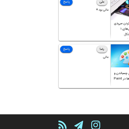
علی
پاسخ
عالی بود⚘
ردن سی‌دی
صوتی که فایل‌های ۱
شکل
آن موجود
رضا
پاسخ
عالی
 چسباندن و
ترکیب عکس‌ها در Paint