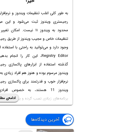
خیر؟
به طور کلی اغلب تنظیمات ویندوز و نرم‌افزار
رجیستری ویندوز ثبت می‌شود و این م
محدود به ویندوز ۱۱ نیست. امکان تغ
تنظیمات خاص و عجیب ویندوز از طریق رجی
وجود دارد و می‌توانید به راحتی با استفاده از 
Registry Editor، این کار را انجام بد
گذشته استفاده از ابزارهای پاکسازی رجی
ویندوز مرسوم بوده و هنوز هم افراد زیادی به 
نرم‌افزار خوب و قدرتمند برای
پاکسازی رجی
ویندوز 11
هستند، به خصوص افرادی
ادامه‌ی مطل
برنامه‌های زیادی نصب کرده و پس از مدتی
می‌کنند. علت این است که پاکسازی اطل
اضافی رجیستری ممکن است سرعت کامپی
آخرین دیدگاه‌ها
ویندوزی را افزایش دهد. اما آیا پاک