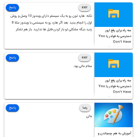
است!
exir
پاسخ
نکته: هارد تون رو به یک سیستم دارای ویندوز 10 وصل و روش
اول را انجام بدید. بعد اگر هارد رو به سیستمی با ویندوز مثلا 8
زدید دیگه مشکلی تو باز کردن فایل ها ندارید. باز هم تشکر
سه راه برای رفع ارور
دسترسی به فولدر یا You
Don’t Have
Permission to
Access this folder
exir
پاسخ
سلام عالی بود.
سه راه برای رفع ارور
دسترسی به فولدر یا You
Don’t Have
Permission to
Access this folder
رضا
پاسخ
عالی
آموزش به هم چسباندن و