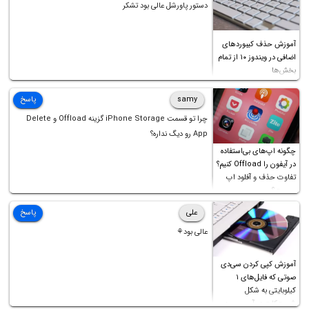
دستور پاورشل عالی بود تشکر
آموزش حذف کیبوردهای
اضافی در ویندوز ۱۰ از تمام
بخش‌ها
samy
پاسخ
چرا تو قسمت iPhone Storage گزینه Offload و Delete
App رو دیگ نداره؟
چگونه اپ‌های بی‌استفاده
در آیفون را Offload کنیم؟
تفاوت حذف و آفلود اپ
چیست؟
علی
پاسخ
عالی بود⚘
آموزش کپی کردن سی‌دی
صوتی که فایل‌های ۱
کیلوبایتی به شکل
شورت‌کات در آن موجود