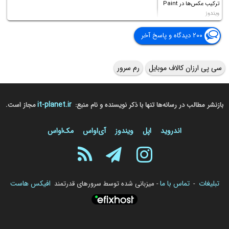
ترکیب عکس‌ها در Paint
ویندوز
۲۰۰ دیدگاه و پاسخ آخر
سی پی ارزان کالاف موبایل
رم سرور
it-planet.ir
بازنشر مطالب در رسانه‌ها تنها با ذکر نویسنده و نام منبع:
مجاز است.
اندروید
اپل
ویندوز
آی‌او‌اس
مک‌او‌اس
تبلیغات
تماس با ما
افیکس هاست
-
- میزبانی شده توسط سرورهای قدرتمند