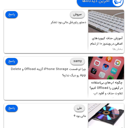
آخرین دیدگاه‌ها
برای اپ‌های مشکل‌ساز و مشکوک معرفی می‌کنیم.
سروش
پاسخ
دستور پاورشل عالی بود تشکر
آموزش حذف کیبوردهای
اضافی در ویندوز ۱۰ از تمام
بخش‌ها
samy
پاسخ
چرا تو قسمت iPhone Storage گزینه Offload و Delete
App رو دیگ نداره؟
چگونه اپ‌های بی‌استفاده
در آیفون را Offload کنیم؟
تفاوت حذف و آفلود اپ
چیست؟
علی
پاسخ
عالی بود⚘