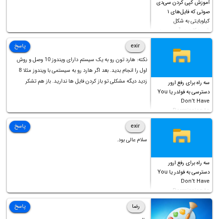
آموزش کپی کردن سی‌دی
صوتی که فایل‌های ۱
کیلوبایتی به شکل
شورت‌کات در آن موجود
است!
exir
پاسخ
نکته: هارد تون رو به یک سیستم دارای ویندوز 10 وصل و روش
اول را انجام بدید. بعد اگر هارد رو به سیستمی با ویندوز مثلا 8
زدید دیگه مشکلی تو باز کردن فایل ها ندارید. باز هم تشکر
سه راه برای رفع ارور
دسترسی به فولدر یا You
Don’t Have
Permission to
Access this folder
exir
پاسخ
سلام عالی بود.
سه راه برای رفع ارور
دسترسی به فولدر یا You
Don’t Have
Permission to
Access this folder
رضا
پاسخ