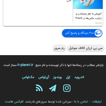
عالی
آموزش به هم چسباندن و
ترکیب عکس‌ها در Paint
ویندوز
۲۰۰ دیدگاه و پاسخ آخر
سی پی ارزان کالاف موبایل
رم سرور
it-planet.ir
بازنشر مطالب در رسانه‌ها تنها با ذکر نویسنده و نام منبع:
مجاز است.
اندروید
اپل
ویندوز
آی‌او‌اس
مک‌او‌اس
تبلیغات
تماس با ما
افیکس هاست
-
- میزبانی شده توسط سرورهای قدرتمند