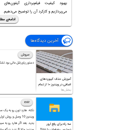
بهبود کیفیت فیلم‌برداری آیفون‌های 
می‌پردازیم و کارکرد آن را توضیح می‌دهیم.
ادامه‌ی مطل
آخرین دیدگاه‌ها
سروش
دستور پاورشل عالی بود تشک
آموزش حذف کیبوردهای
اضافی در ویندوز ۱۰ از تمام
بخش‌ها
exir
نکته: هارد تون رو به یک س
ویندوز 10 وصل و روش او
بدید. بعد اگر هارد رو به سی
سه راه برای رفع ارور
دسترسی به فولدر یا You
ویندوز مثلا 8 زدید دیگ