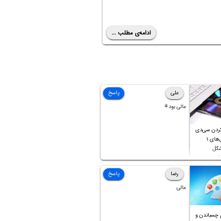
ادامه‌ی مطلب ...
علی
پاسخ
عالی بود⚘
ردن سی‌دی
صوتی که فایل‌های ۱
شکل
آن موجود
رضا
پاسخ
عالی
 چسباندن و