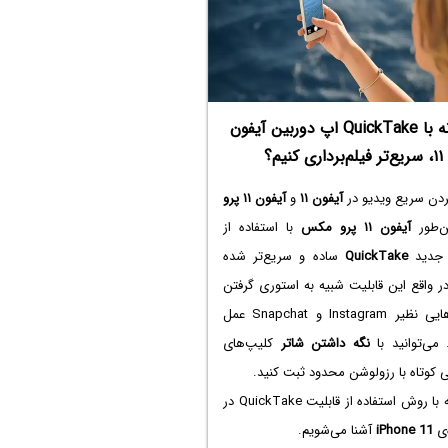
چگونه با QuickTake اپ دوربین آیفون
۱۱، سریع‌تر فیلم‌برداری کنیم؟
دن سریع ویدیو در
آیفون ۱۱
و
آیفون ۱۱ پرو
ن‌طور
آیفون ۱۱ پرو مکس
با استفاده از
 جدید
QuickTake
ساده و سریع‌تر شده
 واقع این قابلیت شبیه به استوری گرفتن
در اپ‌هایی نظیر Instagram و Snapchat عمل
 می‌توانید با
نگه داشتن شاتر
کلیپ‌های
 کوتاه با رزولوشن محدود ثبت کنید.
در ادامه با روش استفاده از قابلیت QuickTake در
‌ی
iPhone 11
آشنا می‌شویم.