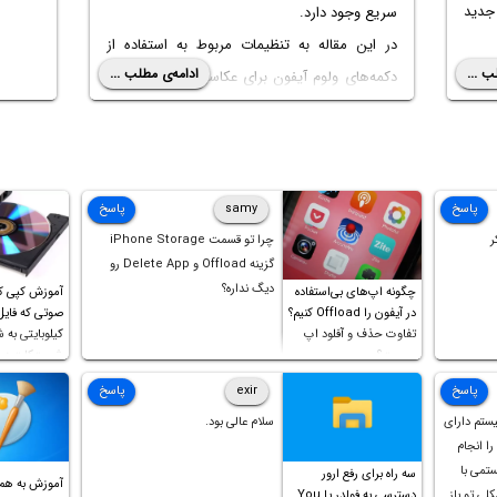
جدید
سریع وجود دارد.
در این مقاله به تنظیمات مربوط به استفاده از
ب ...
ادامه‌ی مطلب ...
دکمه‌های ولوم آیفون برای عکاسی پیاپی یا Burst
Mode و همین‌طور فیلم‌برداری سریع یا
QuickTake اشاره خواهیم کرد. با ما باشید.
پاسخ
samy
پاسخ
ر
چرا تو قسمت iPhone Storage
گزینه Offload و Delete App رو
دیگ نداره؟
چگونه اپ‌های بی‌استفاده
آموزش کپی ک
در آیفون را Offload کنیم؟
تفاوت حذف و آفلود اپ
کیلوبایتی به 
چیست؟
شورت‌کات در 
است!
پاسخ
exir
پاسخ
یستم دارای
سلام عالی بود.
ل را انجام
ستمی با
سه راه برای رفع ارور
آموزش به هم
ه مشکلی تو باز
دسترسی به فولدر یا You