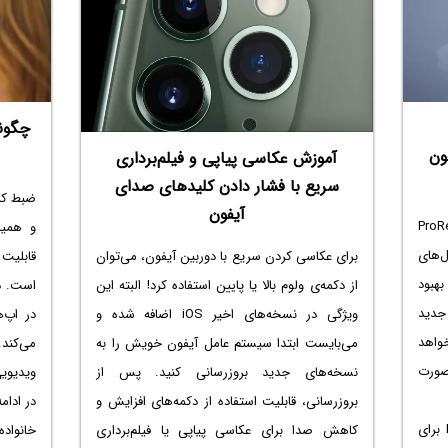
ون
آموزش عکاسی پیاپی و فیلم‌برداری
سریع با فشار دادن کلیدهای صدای
ضبط کر
آیفون
لیت ProRes Video
و همی
‌های
قابلیت
برای عکاسی کردن سریع با دوربین آیفون، می‌توان
بهبود
است. در
از دکمه‌ی ولوم بالا یا پایین استفاده کرد! البته این
جدید
ویژگی در نسخه‌های اخیر iOS اضافه شده و
واهد
می‌کند.
می‌بایست ابتدا سیستم عامل آیفون خویش را به
ینه‌ی ProRes به صورت
ویدیویی
نسخه‌های جدید بروزرسانی کنید. پس از
بروزرسانی، قابلیت استفاده از دکمه‌های افزایش و
در این مقاله به نحوه‌ی فعال کردن ProRes برای
خانواده
کاهش صدا برای عکاسی پیاپی یا فیلم‌برداری