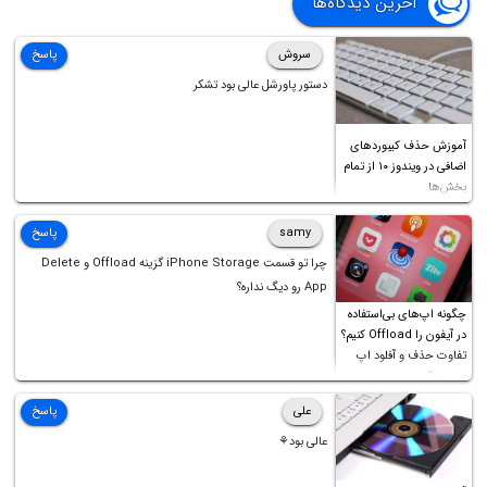
آخرین دیدگاه‌ها
سروش
پاسخ
دستور پاورشل عالی بود تشکر
آموزش حذف کیبوردهای
اضافی در ویندوز ۱۰ از تمام
بخش‌ها
samy
پاسخ
چرا تو قسمت iPhone Storage گزینه Offload و Delete
App رو دیگ نداره؟
چگونه اپ‌های بی‌استفاده
در آیفون را Offload کنیم؟
تفاوت حذف و آفلود اپ
چیست؟
علی
پاسخ
عالی بود⚘