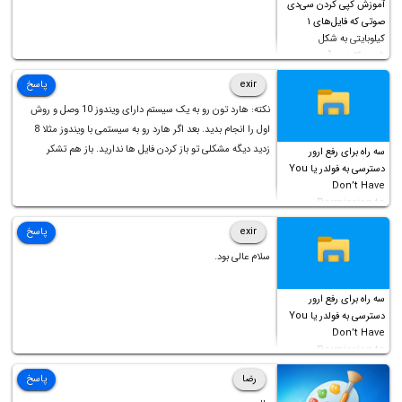
آموزش کپی کردن سی‌دی
صوتی که فایل‌های ۱
کیلوبایتی به شکل
شورت‌کات در آن موجود
است!
exir
پاسخ
نکته: هارد تون رو به یک سیستم دارای ویندوز 10 وصل و روش
اول را انجام بدید. بعد اگر هارد رو به سیستمی با ویندوز مثلا 8
زدید دیگه مشکلی تو باز کردن فایل ها ندارید. باز هم تشکر
سه راه برای رفع ارور
دسترسی به فولدر یا You
Don’t Have
Permission to
Access this folder
exir
پاسخ
سلام عالی بود.
سه راه برای رفع ارور
دسترسی به فولدر یا You
Don’t Have
Permission to
Access this folder
رضا
پاسخ