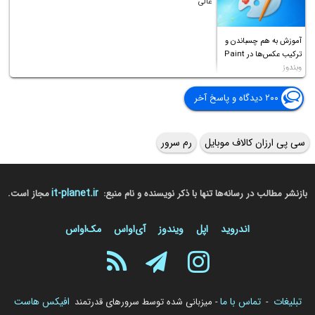
عالی
آموزش به هم چسباندن و
ترکیب عکس‌ها در Paint
ویندوز
۲۰۰ دیدگاه و پاسخ آخر
سی پی ارزان کالاف موبایل
رم سرور
it-planet.ir
بازنشر مطالب در رسانه‌ها تنها با ذکر نویسنده و نام منبع:
مجاز است.
اندروید
اپل
ویندوز
آی‌او‌اس
مک‌او‌اس
تبلیغات
تماس با ما
افیکس هاست
-
- میزبانی شده توسط سرورهای قدرتمند