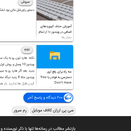
سروش
دستور پاورشل عالی بود تشک
آموزش حذف کیبوردهای
اضافی در ویندوز ۱۰ از تمام
بخش‌ها
exir
نکته: هارد تون رو به یک س
ویندوز 10 وصل و روش او
بدید. بعد اگر هارد رو به سی
سه راه برای رفع ارور
دسترسی به فولدر یا You
ویندوز مثلا 8 زدید دیگ
Don’t Have
کردن فایل ها ندارید. باز ه
Permission to
Access this folder
۲۰۰ دیدگاه و پاسخ آخر
سی پی ارزان کالاف موبایل
رم سرور
بازنشر مطالب در رسانه‌ها تنها با ذکر نویسنده و 