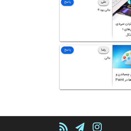
علی
پاسخ
عالی بود⚘
ردن سی‌دی
صوتی که فایل‌های ۱
شکل
آن موجود
رضا
پاسخ
عالی
 چسباندن و
ترکیب عکس‌ها در Paint