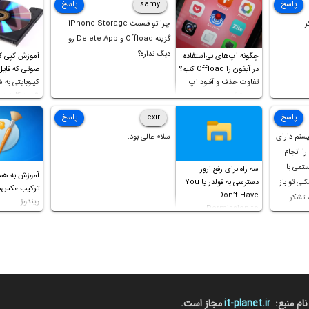
پاسخ
samy
پاسخ
ر
چرا تو قسمت iPhone Storage
گزینه Offload و Delete App رو
دیگ نداره؟
چگونه اپ‌های بی‌استفاده
آموزش کپی ک
در آیفون را Offload کنیم؟
تفاوت حذف و آفلود اپ
کیلوبایتی به 
چیست؟
شورت‌کات در 
است!
پاسخ
exir
پاسخ
یستم دارای
سلام عالی بود.
ل را انجام
ستمی با
سه راه برای رفع ارور
آموزش به هم
ه مشکلی تو باز
دسترسی به فولدر یا You
Don’t Have
م تشکر
ویندوز
Permission to
Access this folder
نام منبع:
it-planet.ir
مجاز است.