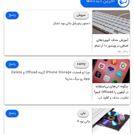
آخرین دیدگاه‌ها
سروش
پاسخ
دستور پاورشل عالی بود تشکر
آموزش حذف کیبوردهای
اضافی در ویندوز ۱۰ از تمام
بخش‌ها
samy
پاسخ
چرا تو قسمت iPhone Storage گزینه Offload و Delete
App رو دیگ نداره؟
چگونه اپ‌های بی‌استفاده
در آیفون را Offload کنیم؟
تفاوت حذف و آفلود اپ
چیست؟
علی
پاسخ
عالی بود⚘