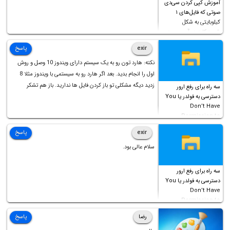
آموزش کپی کردن سی‌دی
صوتی که فایل‌های ۱
کیلوبایتی به شکل
شورت‌کات در آن موجود
است!
exir
پاسخ
نکته: هارد تون رو به یک سیستم دارای ویندوز 10 وصل و روش
اول را انجام بدید. بعد اگر هارد رو به سیستمی با ویندوز مثلا 8
زدید دیگه مشکلی تو باز کردن فایل ها ندارید. باز هم تشکر
سه راه برای رفع ارور
دسترسی به فولدر یا You
Don’t Have
Permission to
Access this folder
exir
پاسخ
سلام عالی بود.
سه راه برای رفع ارور
دسترسی به فولدر یا You
Don’t Have
Permission to
Access this folder
رضا
پاسخ