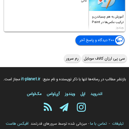
عالی
آموزش به هم چسباندن و
ترکیب عکس‌ها در Paint
ویندوز
۲۰۰ دیدگاه و پاسخ آخر
سی پی ارزان کالاف موبایل
رم سرور
it-planet.ir
بازنشر مطالب در رسانه‌ها تنها با ذکر نویسنده و نام منبع:
مجاز است.
اندروید
اپل
ویندوز
آی‌او‌اس
مک‌او‌اس
تبلیغات
تماس با ما
افیکس هاست
-
- میزبانی شده توسط سرورهای قدرتمند