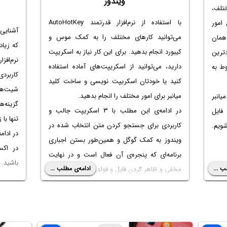
ویندوز
ختلف،
امور
آشنایی 
می‌توانید کارهای مختلف را به کمک موس و
 همان
که زیاد
کیبورد انجام بدهید. برای این کار نیاز به اسکریپت
دترین
دارید، می‌توانید از اسکریپت‌های آماده استفاده
وط به
کاربرد
کنید یا خودتان اسکریپت نویسی و ساخت کلید
شیت‌ها
میانبر برای امور مختلف را انجام بدهید.
یانبر
گزینه‌ه
در ادامه‌ی این مطلب با ۳ اسکریپت جالب و
فایل
تنها با 
کاربردی برای جستجو کردن متن انتخاب شده در
شویم.
در ادام
ویندوز به کمک گوگل و همین‌طور بستن اجباری
در اکس
برنامه‌ای که پنجره‌ی آن فعال است و در نهایت
باشید.
ب ...
ادامه‌ی مطلب ...
مخفی و ظاهر کردن فایل و فولدرها در ویندوز آشنا
می‌شویم.