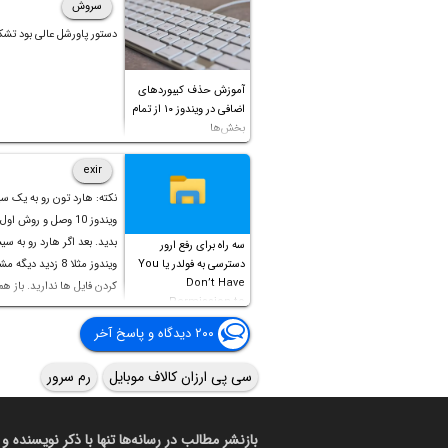
سروش
دستور پاورشل عالی بود تشک
آموزش حذف کیبوردهای
اضافی در ویندوز ۱۰ از تمام
بخش‌ها
exir
نکته: هارد تون رو به یک س
ویندوز 10 وصل و روش او
بدید. بعد اگر هارد رو به سی
سه راه برای رفع ارور
دسترسی به فولدر یا You
ویندوز مثلا 8 زدید دیگ
Don’t Have
کردن فایل ها ندارید. باز ه
Permission to
Access this folder
۲۰۰ دیدگاه و پاسخ آخر
سی پی ارزان کالاف موبایل
رم سرور
بازنشر مطالب در رسانه‌ها تنها با ذکر نویسنده و 