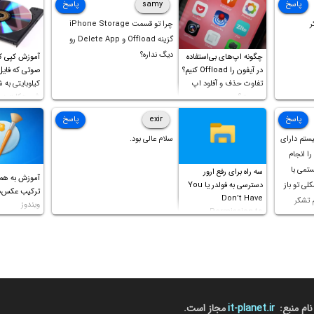
پاسخ
samy
پاسخ
ر
چرا تو قسمت iPhone Storage
گزینه Offload و Delete App رو
دیگ نداره؟
چگونه اپ‌های بی‌استفاده
آموزش کپی ک
در آیفون را Offload کنیم؟
تفاوت حذف و آفلود اپ
کیلوبایتی به 
چیست؟
شورت‌کات در 
است!
پاسخ
exir
پاسخ
یستم دارای
سلام عالی بود.
ل را انجام
ستمی با
سه راه برای رفع ارور
آموزش به هم
ه مشکلی تو باز
دسترسی به فولدر یا You
Don’t Have
م تشکر
ویندوز
Permission to
Access this folder
نام منبع:
it-planet.ir
مجاز است.