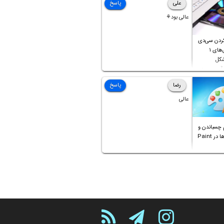
علی
پاسخ
عالی بود⚘
ردن سی‌دی
صوتی که فایل‌های ۱
شکل
آن موجود
رضا
پاسخ
عالی
 چسباندن و
ترکیب عکس‌ها در Paint