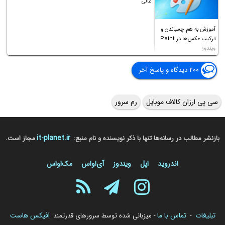
عالی
آموزش به هم چسباندن و
ترکیب عکس‌ها در Paint
ویندوز
۲۰۰ دیدگاه و پاسخ آخر
سی پی ارزان کالاف موبایل
رم سرور
it-planet.ir
بازنشر مطالب در رسانه‌ها تنها با ذکر نویسنده و نام منبع:
مجاز است.
اندروید
اپل
ویندوز
آی‌او‌اس
مک‌او‌اس
تبلیغات
تماس با ما
افیکس هاست
-
- میزبانی شده توسط سرورهای قدرتمند