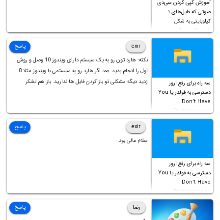
آموزش کپی کردن سی‌دی
صوتی که فایل‌های ۱
کیلوبایتی به شکل
شورت‌کات در آن موجود
است!
exir
پاسخ
نکته: هارد تون رو به یک سیستم دارای ویندوز 10 وصل و روش
اول را انجام بدید. بعد اگر هارد رو به سیستمی با ویندوز مثلا 8
زدید دیگه مشکلی تو باز کردن فایل ها ندارید. باز هم تشکر
سه راه برای رفع ارور
دسترسی به فولدر یا You
Don’t Have
Permission to
Access this folder
exir
پاسخ
سلام عالی بود.
سه راه برای رفع ارور
دسترسی به فولدر یا You
Don’t Have
Permission to
Access this folder
رضا
پاسخ