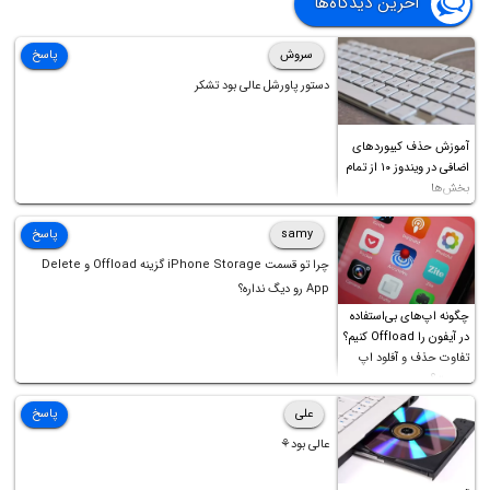
آخرین دیدگاه‌ها
سروش
پاسخ
دستور پاورشل عالی بود تشکر
آموزش حذف کیبوردهای
اضافی در ویندوز ۱۰ از تمام
بخش‌ها
samy
پاسخ
چرا تو قسمت iPhone Storage گزینه Offload و Delete
App رو دیگ نداره؟
چگونه اپ‌های بی‌استفاده
در آیفون را Offload کنیم؟
تفاوت حذف و آفلود اپ
چیست؟
علی
پاسخ
عالی بود⚘