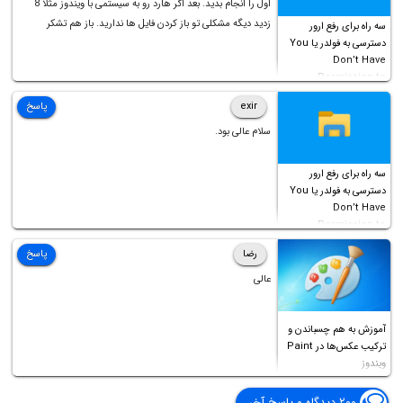
اول را انجام بدید. بعد اگر هارد رو به سیستمی با ویندوز مثلا 8
زدید دیگه مشکلی تو باز کردن فایل ها ندارید. باز هم تشکر
سه راه برای رفع ارور
دسترسی به فولدر یا You
Don’t Have
Permission to
Access this folder
exir
پاسخ
سلام عالی بود.
سه راه برای رفع ارور
دسترسی به فولدر یا You
Don’t Have
Permission to
Access this folder
رضا
پاسخ
عالی
آموزش به هم چسباندن و
ترکیب عکس‌ها در Paint
ویندوز
۲۰۰ دیدگاه و پاسخ آخر