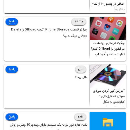
اضافی در ویندوز ۱۰ از تمام
بخش‌ها
samy
پاسخ
چرا تو قسمت iPhone Storage گزینه Offload و Delete
App رو دیگ نداره؟
چگونه اپ‌های بی‌استفاده
در آیفون را Offload کنیم؟
تفاوت حذف و آفلود اپ
چیست؟
علی
پاسخ
عالی بود⚘
آموزش کپی کردن سی‌دی
صوتی که فایل‌های ۱
کیلوبایتی به شکل
شورت‌کات در آن موجود
است!
exir
پاسخ
نکته: هارد تون رو به یک سیستم دارای ویندوز 10 وصل و روش