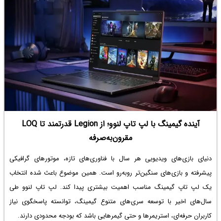
استفاده از یک درایو NVMe بدون هیت‌سینک (Heat Sink) علاوه بر کاهش
عمر مفید، ممکن است باعث کاهش عملکرد، افت سرعت و پایداری درایو شود.
خوشبختانه، برای این مشکل راه‌حلی وجود دارد که هم ارزان‌تر و هم بسیار
ساده‌تر از چیزی است که تصور می‌کنید و آن استفاده از هیت‌سینک است.
در ادامه به روش چک کردن دمای SSD و بهبود عملکرد و عمر مفید آن به کمک
هیت‌سینک‌های ارزان می‌پردازیم.
آینده گیمینگ با لپ تاپ لنوو؛ از Legion قدرتمند تا LOQ
مقرون‌به‌صرفه
دنیای بازی‌های ویدیویی هر سال با فناوری‌های تازه، موتورهای گرافیکی
پیشرفته و بازی‌های سنگین‌تر روبه‌رو است. همین موضوع باعث شده انتخاب
یک لپ تاپ گیمینگ مناسب اهمیت بیشتری پیدا کند. لپ تاپ لنوو طی
سال‌های اخیر با توسعه سری‌های متنوع گیمینگ، توانسته پاسخگوی نیاز
کاربران حرفه‌ای، استریمرها و حتی گیمرهایی باشد که بودجه محدودی دارند.