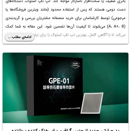
باتری ضعیف یا سخت‌افزار ناسازگار مواجه کند. لپ تاپ استوک، دستگاه‌های
دست دومی هستند که پس از استفاده محدود (مانند ویترین فروشگاه‌ها یا
مرجوعی) توسط کارشناسان برای خرید منصفانه مشتریان بررسی و گریدبندی
(A، A+، B) می‌شوند تا کیفیت آن‌ها تضمین شود. این مقاله به شما کمک
می‌کند تا با آگاهی کامل، بهترین لپ تاپ استوک را برای نیازهای برنامه نویسی
ادامه‌ی مطلب ...
خود در بازار ایران ۱۴۰۴ انتخاب کنید، بدون اینکه در دام دستگاه‌های بی‌کیفیت
بیفتید.
پد حرارتی جدید از جنس گرافین برای خنک کننده پردازنده