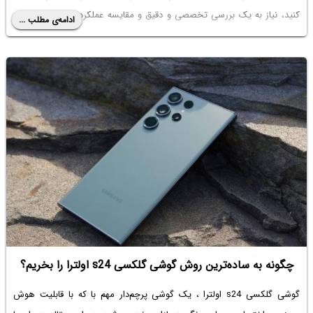
کنید، نیاز به یک بررسی تخصصی و دقیق و مقایسه عملکرد دارید که موضوع
ادامه‌ی مطلب ...
این مقاله است. با سیاره‌ی آی‌تی همراه باشید.
چگونه به ساده‌ترین روش گوشی گلکسی s24 اولترا را بخریم؟
گوشی گلکسی s24 اولترا ، یک گوشی پرچم‌دار مهم با که با قابلیت هوش