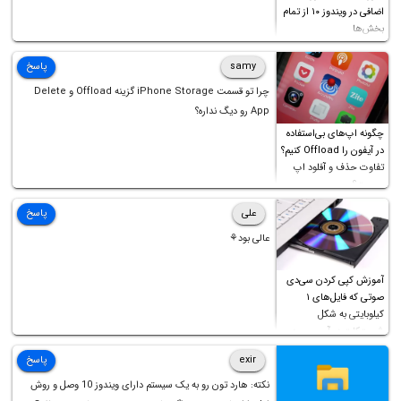
اضافی در ویندوز ۱۰ از تمام
بخش‌ها
samy
پاسخ
چرا تو قسمت iPhone Storage گزینه Offload و Delete
App رو دیگ نداره؟
چگونه اپ‌های بی‌استفاده
در آیفون را Offload کنیم؟
تفاوت حذف و آفلود اپ
چیست؟
علی
پاسخ
عالی بود⚘
آموزش کپی کردن سی‌دی
صوتی که فایل‌های ۱
کیلوبایتی به شکل
شورت‌کات در آن موجود
است!
exir
پاسخ
نکته: هارد تون رو به یک سیستم دارای ویندوز 10 وصل و روش