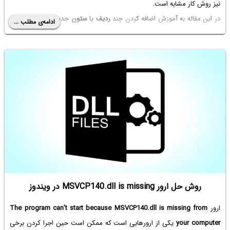
نیز روش کار مشابه است.
در این مقاله به آموزش اضافه کردن چند
ردیف
یا
ستون
جدید در
اکسل
در یک
ادامه‌ی مطلب ...
مرحله می‌پردازیم که روش‌های مختلفی برای آن وجود دارد. با سیاره‌ی آی‌تی
همراه شوید تا حرفه‌ای‌تر از
مایکروسافت
اکسل استفاده کنیم.
روش حل ارور MSVCP140.dll is missing در ویندوز
ارور
The program can’t start because MSVCP140.dll is missing from
your computer
یکی از ارورهایی است که ممکن است حین اجرا کردن برخی