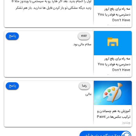
اول را انجام بدید. بعد اگر هارد رو به سیستمی با ویندوز مثلا 8
زدید دیگه مشکلی تو باز کردن فایل ها ندارید. باز هم تشکر
سه راه برای رفع ارور
دسترسی به فولدر یا You
Don’t Have
Permission to
Access this folder
exir
پاسخ
سلام عالی بود.
سه راه برای رفع ارور
دسترسی به فولدر یا You
Don’t Have
Permission to
Access this folder
رضا
پاسخ
عالی
آموزش به هم چسباندن و
ترکیب عکس‌ها در Paint
ویندوز
۲۰۰ دیدگاه و پاسخ آخر