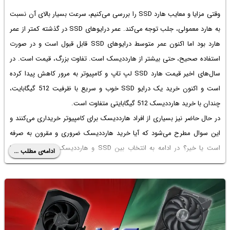
وقتی
مزایا و معایب هارد SSD
را بررسی می‌کنیم، سرعت بسیار بالای آن نسبت
به هارد معمولی، جلب توجه می‌کند. عمر درایوهای SSD در گذشته کمتر از عمر
هارد بود اما اکنون عمر متوسط درایوهای SSD قابل قبول است و در صورت
استفاده صحیح، حتی بیشتر از هارددیسک است. تفاوت بزرگ، قیمت است. در
سال‌های اخیر
قیمت هارد SSD لپ تاپ
و کامپیوتر به مرور کاهش پیدا کرده
است و اکنون خرید یک درایو SSD خوب و سریع با ظرفیت 512 گیگابایت،
چندان با خرید هارددیسک 512 گیگابایتی متفاوت است.
در حال حاضر نیز بسیاری از افراد هارددیسک برای کامپیوتر خریداری می‌کنند و
این سوال مطرح می‌شود که آیا خرید هارددیسک ضروری و مقرون به صرفه
است یا خیر؟ در ادامه به انتخاب بین SSD و هارددیسک می‌پردازیم. با ما
ادامه‌ی مطلب ...
باشید.