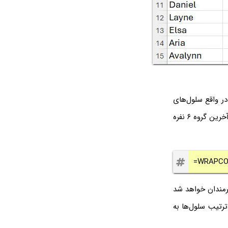
 فرمول زیر استفاده می‌کنیم که آرگومان اول محدوده سلول‌های A1 تا A71 و در واقع سلول‌های
حاوی نام افراد است و آرگومان بعدی عدد 6 است. برای خالی گذاشتن سلول‌های باقیمانده از آخرین گروه ۶ نفره
=WRAPCOL
لول‌های C3 تا C8 حاوی نام اولین گروه 6 نفره از کارمندان خواهد شد
ر می‌گیرد. در واقع ترتیب سلول‌ها به