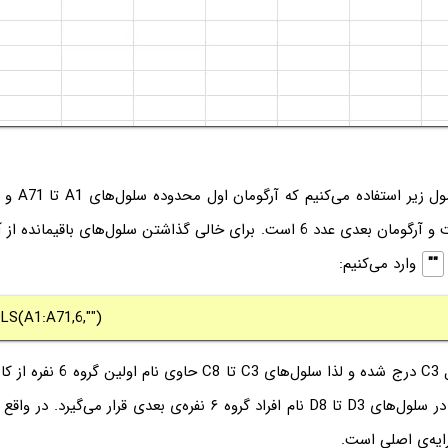
برای این کار از
""
وارد می‌کنیم:
S(A1:A71,6,"")
این فرمول در سلول C3 درج شده و لذا س
و به همین‌ ترتیب در سلول‌های D3 تا D8 نام افراد گروه ۶ نفره‌ی بعدی قرا
ایه‌ی اصلی است.