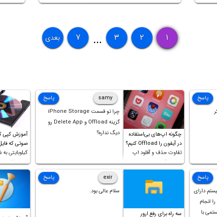
داری
در ادامه به موضوع حافظه رم در درایو SSD
حاصل
می‌پردازیم و کاربرد و اهمیت آن را توضیح
مشخصات SSDها در سال
می‌دهیم. با ما باشید.
۷
۳
۲
۱
بعدی
...
پاسخ
samy
پاسخ
ر
چرا تو قسمت iPhone Storage
گزینه Offload و Delete App رو
دیگ نداره؟
چگونه اپ‌های بی‌استفاده
آموزش کپی ک
در آیفون را Offload کنیم؟
تفاوت حذف و آفلود اپ
کیلوبایتی به 
چیست؟
شورت‌کات در 
است!
پاسخ
exir
پاسخ
یستم دارای
سلام عالی بود.
ل را انجام
ستمی با
سه راه برای رفع ارور