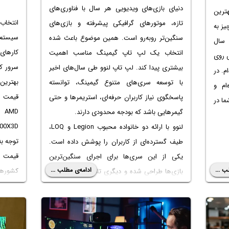
دنیای بازی‌های ویدیویی هر سال با فناوری‌های
ترین
انتخاب 
تازه، موتورهای گرافیکی پیشرفته و بازی‌های
یز به
سیستم 
سنگین‌تر روبه‌رو است. همین موضوع باعث شده
 سال
کارهای
انتخاب یک لپ تاپ گیمینگ مناسب اهمیت
 روی
سرور که
بیشتری پیدا کند. لپ تاپ لنوو طی سال‌های اخیر
م. در
با توسعه سری‌های متنوع گیمینگ، توانسته
ام و
پاسخگوی نیاز کاربران حرفه‌ای، استریمرها و حتی
ما در
MD
گیمرهایی باشد که بودجه محدودی دارند.
لنوو با ارائه دو خانواده محبوب Legion و LOQ،
توجه به
طیف گسترده‌ای از کاربران را پوشش داده است.
قیمت ا
یکی از این سری‌ها برای اجرای سنگین‌ترین
ب ...
ادامه‌ی مطلب ...
کشورها
بازی‌ها طراحی شده و دیگری تلاش می‌کند تعادل
مناسبی میان قیمت و قدرت سخت‌افزاری ایجاد
قدرتمند
کند. همین تنوع باعث شده افراد بتوانند بر اساس
برق مص
سبک بازی، بودجه و نیاز خود انتخاب دقیق‌تری