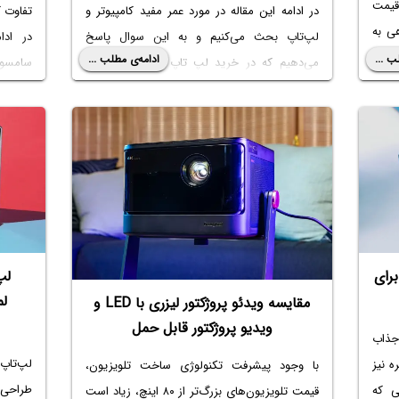
 قیمت
در ادامه این مقاله در مورد عمر مفید کامپیوتر و
تفاوت ک
ی به
لپ‌تاپ بحث می‌کنیم و به این سوال پاسخ
در ادا
دهای
ب ...
ادامه‌ی مطلب ...
می‌دهیم که در خرید
لپ تاپ یا کامپیوتر برای
سامسو
 چرا
برنامه نویسی
و بازی و امور ساده اداری، کدام
ال‌ای‌دی
ی برای
گزینه‌ی بهتری است؟ با ما باشید.
رای
لپ
ل
مقایسه ویدئو پروژکتور لیزری با LED و
ویدیو پروژکتور قابل حمل
 جذاب
لپ‌تاپ‌
ه نیز
با وجود پیشرفت تکنولوژی ساخت تلویزیون،
طراحی ز
ی که
قیمت تلویزیون‌های بزرگ‌تر از ۸۰ اینچ، زیاد است