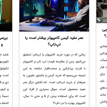
پردازند
داشته باشند.
بررسی م
نکته مهم این است که آینده گیمینگ تنها به
پردازن
افزایش قدرت پردازنده یا کارت گرافیک محدود
پردازنده AMD مناسب‌تر است. با ما
نیست. نمایشگرهای سریع‌تر، سیستم‌های
خنک‌کننده هوشمند، پردازنده‌های مجهز به هوش
بی
مصنوعی و مصرف انرژی بهینه نیز نقش مهمی در
؟
عمر مفید کیس کامپیوتر بیشتر است یا
بررسی
تجربه بازی خواهند داشت؛ ویژگی‌هایی که لنوو
لپ‌تاپ؟
و 
صادی
روی آن‌ها سرمایه‌گذاری قابل توجهی انجام داده
موزشی
زمانی که در مورد خرید کامپیوتر یا لپ‌تاپ تحقیق
شاید حی
است.
 سبک،
می‌کنیم، پس از مقایسه
قیمت لپ تاپ و کامپیوتر
تلویزیو
 قرار
با قدرت پردازشی و سخت‌افزار مشابه، به این
تکنولوژ
 برای
نتیجه می‌رسیم که خرید کیس و مانیتور مقرون به
است و 
باید
صرفه‌تر از خرید لپ‌تاپ است. اما نکته‌ی دیگر عمر
دی و ا
دهای
مفید محصول است، سوال بسیاری از افراد این
انند
است که برای استفاده بیش از ۵ و حتی ۱۰ سال،
نسبتاً 
چالش
کامپیوتر بهتره یا لپ تاپ
؟!
انتخاب