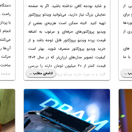
دستگاه
ی از
و شاید بودجه کافی نداشته باشید. اگر به صفحه
راحت و 
 برای
نمایش بزرگ نیاز دارید، می‌توانید ویدئو پروژکتور
با پردا
ردها
تهیه کنید. البته‌ ممکن است هزینه‌ی بعضی از
انجام ک
ی از
ویدیو پروژکتورهای حرفه‌ای و مرغوب به اضافه
می‌کنن
قیمت پرده ویدیو پروژکتور قابل توجه باشد و از
آن‌ها ر
 های
خرید ویدیو پروژکتور منصرف شوید. بهتر است
حرکت ت
با ما
کیفیت تصویر مدل‌های ارزان‌تر که در سال ۱۴۰۴
ساخت با
قیمت کمتر از ۲۰ میلیون تومان دارند را بررسی
ب ...
ادامه‌ی مطلب ...
صفحه ن
کنید و در مورد خرید ویدئو پروژکتور تصمیم نهایی
نیاز کا
را بگیرید.
با وجود
به طور کلی دو نوع پروژکتور موجود است، پروژکتور
زمان ل
LED و پروژکتور لیزری. در این مقاله به ویژگی‌های
نگهداری
دو نوع پروژکتور می‌پردازیم تا انتخاب بین بهترین
خدمات 
پروژکتور LED و
بهترین ویدئو پروژکتور لیزری
معتبر م
برایتان ساده‌تر شود. با سیاره‌ی آی‌تی همراه