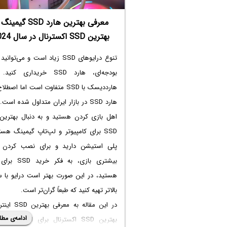
معرفی بهترین هارد SSD گیم
بهترین SSD اکسترنال در سال 2024
تنوع درایوهای SSD زیاد است و می‌توان
بودجه‌ای، هارد SSD خریداری کنی
هارددیسک با SSD متفاوت است اما اصط
هارد SSD در بازار ایران متداول شده است
اهل بازی کردن هستید و به دنبال
بهترین
SSD برای کامپیوتر
و لپ‌تاپ گیمینگ هستی
پلی استیشن دارید و برای نصب کردن ت
بیشتری بازی، به فکر
خرید SSD برای PS5
هستید، در این صورت بهتر است درایو با 
بالاتر تهیه کنید که طبعاً گران‌تر است.
در این مقاله به معرفی
بهترین SSD اینترنال
ادامه‌ی مطل
بهترین SSD اکسترنال برای انواع کاربرد