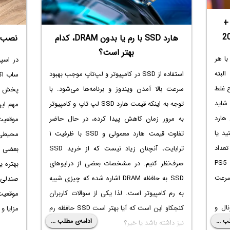
از معت
باشید.
تعمیر ل
ینگ +
با ارائ
هارد SSD با رم یا بدون DRAM، کدام
نصب س
مطمئن ب
بهتر است؟
ید با هر
در اسپ
د. البته
استفاده از SSD در کامپیوتر و لپ‌تاپ موجب بهبود
ساب اکت
لاح غلط
سرعت بالا آمدن ویندوز و برنامه‌ها می‌شود. با
پخش می‌
. شاید
توجه به اینکه
قیمت هارد SSD لپ تاپ
و کامپیوتر
مهم ای
 هارد
به مرور زمان کاهش پیدا کرده، در حال حاضر
موقعیت 
د یا
تفاوت قیمت هارد معمولی و SSD با ظرفیت ۱
محیطی 
عداد
ترابایت، آنچنان زیاد نیست که از خرید SSD
بعضی از
صرف‌نظر کنیم. در مشخصات بعضی از درایوهای
بهتره ی
سرعت
SSD به حافظه DRAM‌ اشاره شده که چیزی شبیه
صندلی
ی
به رم کامپیوتر است. لذا یکی از سوالات کاربران
موقعیت
و
کنجکاو این است که آیا بهتر است SSD حافظه رم
مزایا و
ب ...
ادامه‌ی مطلب ...
ها، از
نیز داشته باشد یا خیر؟