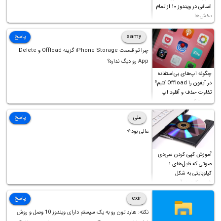
اضافی در ویندوز ۱۰ از تمام
بخش‌ها
samy
پاسخ
چرا تو قسمت iPhone Storage گزینه Offload و Delete
App رو دیگ نداره؟
چگونه اپ‌های بی‌استفاده
در آیفون را Offload کنیم؟
تفاوت حذف و آفلود اپ
چیست؟
علی
پاسخ
عالی بود⚘
آموزش کپی کردن سی‌دی
صوتی که فایل‌های ۱
کیلوبایتی به شکل
شورت‌کات در آن موجود
است!
exir
پاسخ
نکته: هارد تون رو به یک سیستم دارای ویندوز 10 وصل و روش