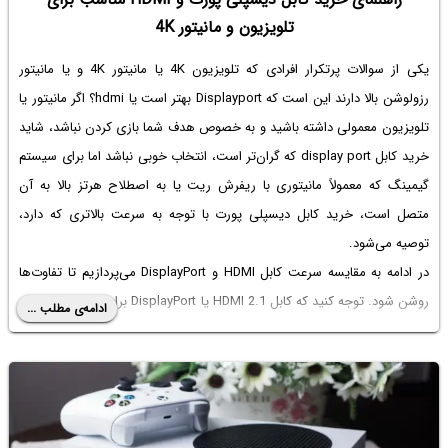
تلویزیون و مانیتور 4K
یکی از سوالات پرتکرار افرادی که تلویزیون 4K یا مانیتور 4K و یا مانیتور
رزولوشن بالا دارند این است که
Displayport بهتر است یا hdmi
؟ اگر مانیتور یا
تلویزیون معمولی داشته باشید و به خصوص هدف شما بازی کردن نباشد، شاید
خرید کابل display port
که گران‌تر است، انتخاب خوبی نباشد اما برای سیستم
گیمینگ که معمولاً مانیتوری با ریفرش ریت یا به اصطلاح هرتز بالا به آن
متصل است، خرید
کابل دیسپلی پورت
با توجه به سرعت بالاتری که دارد،
توصیه می‌شود.
در ادامه به مقایسه سرعت کابل HDMI و DisplayPort می‌پردازیم تا تفاوت‌ها
روشن شود. توجه کنید که کابل HDMI 2.1 یا DisplayPort برای تلویزیون 4K که
ادامه‌ی مطلب ...
قابلیت HDR دارد، ضروری است و علت این است که سرعت بالاتری برای تبادل
اطلاعات موردنیاز است.