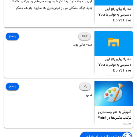
اول را انجام بدید. بعد اگر هارد رو به سیستمی با ویندوز مثلا 8
زدید دیگه مشکلی تو باز کردن فایل ها ندارید. باز هم تشکر
سه راه برای رفع ارور
دسترسی به فولدر یا You
Don’t Have
Permission to
Access this folder
exir
پاسخ
سلام عالی بود.
سه راه برای رفع ارور
دسترسی به فولدر یا You
Don’t Have
Permission to
Access this folder
رضا
پاسخ
عالی
آموزش به هم چسباندن و
ترکیب عکس‌ها در Paint
ویندوز
۲۰۰ دیدگاه و پاسخ آخر