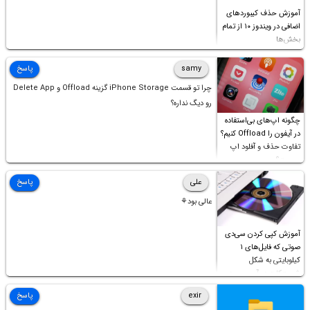
آموزش حذف کیبوردهای
اضافی در ویندوز ۱۰ از تمام
بخش‌ها
samy
پاسخ
چرا تو قسمت iPhone Storage گزینه Offload و Delete App
رو دیگ نداره؟
چگونه اپ‌های بی‌استفاده
در آیفون را Offload کنیم؟
تفاوت حذف و آفلود اپ
چیست؟
علی
پاسخ
عالی بود⚘
آموزش کپی کردن سی‌دی
صوتی که فایل‌های ۱
کیلوبایتی به شکل
شورت‌کات در آن موجود
است!
exir
پاسخ