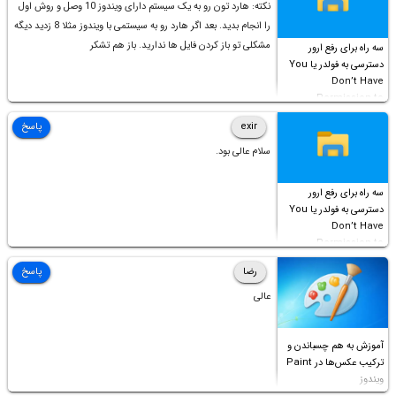
نکته: هارد تون رو به یک سیستم دارای ویندوز 10 وصل و روش اول
را انجام بدید. بعد اگر هارد رو به سیستمی با ویندوز مثلا 8 زدید دیگه
مشکلی تو باز کردن فایل ها ندارید. باز هم تشکر
سه راه برای رفع ارور
دسترسی به فولدر یا You
Don’t Have
Permission to
Access this folder
exir
پاسخ
سلام عالی بود.
سه راه برای رفع ارور
دسترسی به فولدر یا You
Don’t Have
Permission to
Access this folder
رضا
پاسخ
عالی
آموزش به هم چسباندن و
ترکیب عکس‌ها در Paint
ویندوز