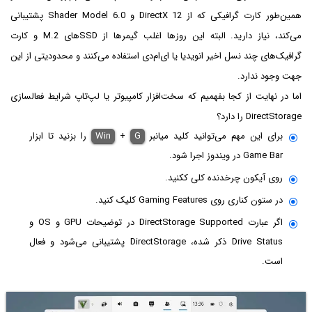
همین‌طور کارت گرافیکی که از DirectX 12 و Shader Model 6.0 پشتیبانی
می‌کند، نیاز دارید. البته این روزها اغلب گیمرها از SSDهای M.2 و کارت
گرافیک‌های چند نسل اخیر انویدیا یا ای‌ام‌دی استفاده می‌کنند و محدودیتی از این
جهت وجود ندارد.
اما در نهایت از کجا بفهمیم که سخت‌افزار کامپیوتر یا لپ‌تاپ شرایط فعالسازی
DirectStorage را دارد؟
برای این مهم می‌توانید کلید میانبر
G
+
Win
را بزنید تا ابزار
Game Bar در ویندوز اجرا شود.
روی آیکون چرخدنده کلی ککنید.
در ستون کناری روی Gaming Features کلیک کنید.
اگر عبارت DirectStorage Supported در توضیحات GPU و OS و
Drive Status ذکر شده، DirectStorage پشتیبانی می‌شود و فعال
است.