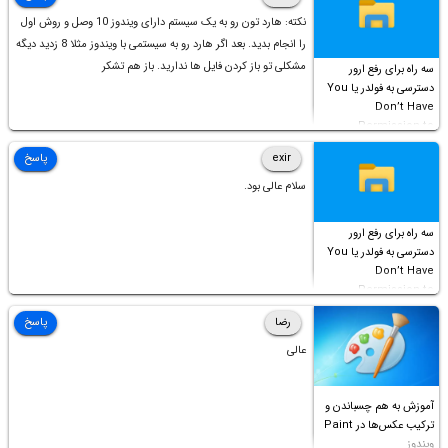
نکته: هارد تون رو به یک سیستم دارای ویندوز 10 وصل و روش اول
را انجام بدید. بعد اگر هارد رو به سیستمی با ویندوز مثلا 8 زدید دیگه
مشکلی تو باز کردن فایل ها ندارید. باز هم تشکر
سه راه برای رفع ارور
دسترسی به فولدر یا You
Don’t Have
Permission to
Access this folder
exir
پاسخ
سلام عالی بود.
سه راه برای رفع ارور
دسترسی به فولدر یا You
Don’t Have
Permission to
Access this folder
رضا
پاسخ
عالی
آموزش به هم چسباندن و
ترکیب عکس‌ها در Paint
ویندوز