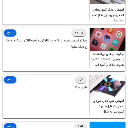
آموزش حذف کیبوردهای
اضافی در ویندوز ۱۰ از تمام
بخش‌ها
samy
پاسخ
چرا تو قسمت iPhone Storage گزینه Offload و Delete App
رو دیگ نداره؟
چگونه اپ‌های بی‌استفاده
در آیفون را Offload کنیم؟
تفاوت حذف و آفلود اپ
چیست؟
علی
پاسخ
عالی بود⚘
آموزش کپی کردن سی‌دی
صوتی که فایل‌های ۱
کیلوبایتی به شکل
شورت‌کات در آن موجود
است!
exir
پاسخ