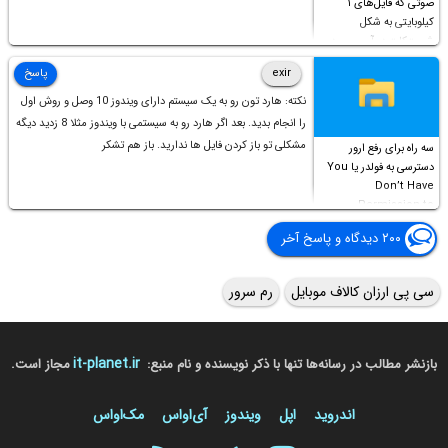
صوتی که فایل‌های ۱
کیلوبایتی به شکل
شورت‌کات در آن موجود
است!
exir
پاسخ
نکته: هارد تون رو به یک سیستم دارای ویندوز 10 وصل و روش اول
را انجام بدید. بعد اگر هارد رو به سیستمی با ویندوز مثلا 8 زدید دیگه
مشکلی تو باز کردن فایل ها ندارید. باز هم تشکر
سه راه برای رفع ارور
دسترسی به فولدر یا You
Don’t Have
Permission to
Access this folder
۲۰۰ دیدگاه و پاسخ آخر
سی پی ارزان کالاف موبایل
رم سرور
it-planet.ir
بازنشر مطالب در رسانه‌ها تنها با ذکر نویسنده و نام منبع:
مجاز است.
اندروید
اپل
ویندوز
آی‌او‌اس
مک‌او‌اس