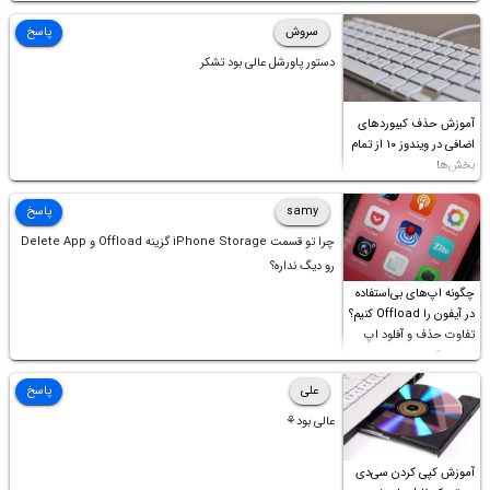
سروش
پاسخ
دستور پاورشل عالی بود تشکر
آموزش حذف کیبوردهای
اضافی در ویندوز ۱۰ از تمام
بخش‌ها
samy
پاسخ
چرا تو قسمت iPhone Storage گزینه Offload و Delete App
رو دیگ نداره؟
چگونه اپ‌های بی‌استفاده
در آیفون را Offload کنیم؟
تفاوت حذف و آفلود اپ
چیست؟
علی
پاسخ
عالی بود⚘
آموزش کپی کردن سی‌دی