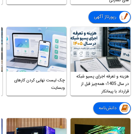
رپورتاژ آگهی
هزینه و تعرفه اجرای پسیو شبکه
ج
چک لیست نهایی کردن کارهای
در سال 1405؛ همه‌چیز قبل از
ب
وبسایت
قرارداد با پیمانکار
ت
دانش‌نامه