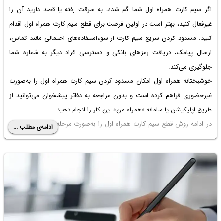
چیزی است که فکر می‌کنید. نیازی به وارد کردن دستورات پیچیده یا طی کردن
اگر سیم کارت همراه اول شما گم شده، به سرقت رفته یا قصد دارید آن را
مراحل پیچیده نصب و کانفیگ وجود ندارد. بنابراین این نرم‌افزار جایگزین
غیرفعال کنید، بهتر است در اولین فرصت برای قطع سیم کارت همراه اول اقدام
خوبی برای ChatGPT و ربات‌های هوش مصنوعی امروزی است و می‌توانید
کنید. مسدود کردن سریع سیم کارت از سوءاستفاده‌های احتمالی مانند تماس،
بدون متصل شدن به اینترنت و با حفظ حریم خصوصی و امنیت، از آن در
ارسال پیامک، دریافت رمزهای بانکی و دسترسی افراد دیگر به شماره شما
سیستم خودتان استفاده کنید.
جلوگیری می‌کند.
خوشبختانه همراه اول امکان مسدود کردن سیم کارت همراه اول را به‌صورت
غیرحضوری فراهم کرده است و بدون مراجعه به دفاتر پیشخوان می‌توانید از
طریق اپلیکیشن یا سامانه «همراه من» این کار را انجام دهید.
در ادامه روش قطع سیم کارت همراه اول را به‌صورت مرحله به مرحله آموزش
ادامه‌ی مطلب ...
می‌دهیم.