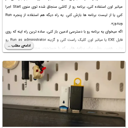
میانبر اون استفاده کنی، برنامه رو از کاشی سنجاق شده توی منوی Start اجرا
کنی یا از لیست برنامه ها بازش کنی. یه راه دیگه هم استفاده از پنجره Run
ویندوزه.
اگه میخوای یه برنامه رو با دسترسی ادمین باز کنی، ساده ترین راه اینه که روی
فایل EXE یا میانبر اون کلیک راست کنی و گزینه Run as administrator رو
ادامه‌ی مطلب ...
بزنی. همین روش برای برنامه هایی که با جستجوی ویندوز پیدا میکنی هم
جواب میده.
البته بعضی وقت ها این روش ها کاربردی نیستن. به عنوان مثال ممکنه یه
قابلیت خاص درست کار نکنه یا برنامه جواب نده. توی این شرایط پنجره Run
معمولا یه راه مطمئن برای اجرای برنامه با دسترسی Administrator هست.
به صورت پیش فرض وقتی یه برنامه رو از طریق Run باز میکنی، با دسترسی
معمولی کاربر اجرا میشه. برای اینکه برنامه رو از داخل Run در حالت ادمین باز
کنی، باید از ترکیب کلیدهای مخصوص استفاده کنی. در ادامه کلید میانبر
موردبحث و همین طور چند روش باز کردن برنامه با دسترسی ادمین تو ویندوز
۱۱ و ویندوز ۱۰ رو توضیح میدیم. با ساده‌گو همراه باشید.