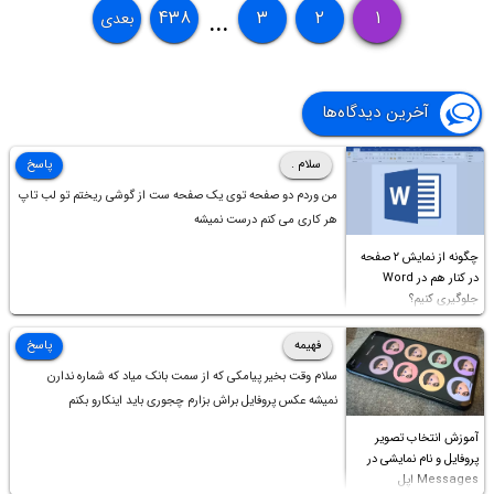
۴۳۸
۳
۲
۱
بعدی
...
آخرین دیدگاه‌ها
سلام .
پاسخ
من وردم دو صفحه توی یک صفحه ست از گوشی ریختم تو لب تاپ
هر کاری می کنم درست نمیشه
چگونه از نمایش ۲ صفحه
در کنار هم در Word
جلوگیری کنیم؟
فهیمه
پاسخ
سلام وقت بخیر پیامکی که از سمت بانک میاد که شماره ندارن
نمیشه عکس پروفایل براش بزارم چجوری باید اینکارو بکنم
آموزش انتخاب تصویر
پروفایل و نام نمایشی در
Messages اپل