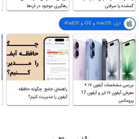
گمشده یا سرقتی
رهگیری موجود در اپ‌ها
ق
اپل، macOS و iOS و iPadOS
بررسی مشخصات آیفون ۱۷ +
ت
راهنمای جامع: چگونه حافظه
معرفی آیفون ۱۷ ایر و آیفون 17
م
آیفون را مدیریت کنیم؟
پرومکس
آ