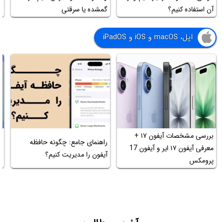
آن استفاده کنیم؟
گمشده یا سرقتی
ر
اپل، macOS و iOS و iPadOS
بررسی مشخصات آیفون ۱۷ +
ت
راهنمای جامع: چگونه حافظه
معرفی آیفون ۱۷ ایر و آیفون 17
م
آیفون را مدیریت کنیم؟
پرومکس
آ