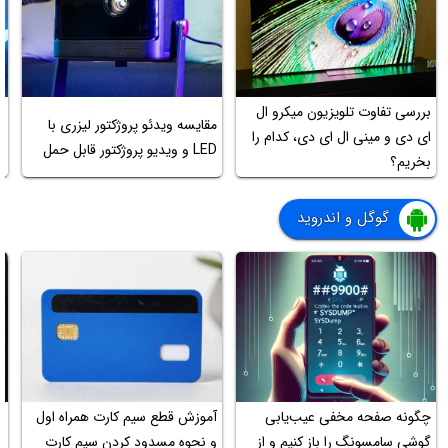
بررسی تفاوت تلویزیون میکرو ال
مقایسه ویدئو پروژکتور لیزری با
ای دی و مینی ال ای دی، کدام را
LED و ویدیو پروژکتور قابل حمل
ک
بخریم؟
گوگل و اندروید
چگونه صفحه مخفی عیب‌یابی
آموزش قطع سیم کارت همراه اول
ا
گوشی سامسونگ را باز کنیم و از
و نحوه مسدود کردن سیم کارت
ب