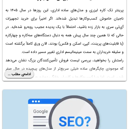
پرینتر تک کاره لیزری و مدل‌های ساده اداری، این روزها در سال ۱۴۰۵ به
ناجیان خاموش کسب‌وکارها تبدیل شده‌اند. اگر اخیراً برای خرید تجهیزات
آی‌تی سری به بازار زده باشید، احتمالاً با یک پدیده عجیب روبه‌رو شده‌اید. در
حالی که تا همین چند سال پیش همه به دنبال دستگاه‌های سه‌کاره و چهارکاره
(با قابلیت‌های پرینت، کپی، اسکن و فکس) بودند، الان ورق کاملاً برگشته است
و سلیقه خریداران به سمت مینیمالیسم اداری تغییر مسیر داده است.
راستش را بخواهید، بررسی لیست فروش تأمین‌کنندگان بزرگ نشان می‌دهد
که موجودی چاپگرهای ساده خیلی سریع‌تر از مدل‌های پیچیده در حال صفر
ادامه‌ی مطلب ...
شدن است. اما چرا کسب‌وکارها و کاربران خانگی دوباره به «تنظیمات کارخانه»
برگشته‌اند و سادگی را ترجیح می‌دهند؟ برای رسیدن به جواب، نباید فقط به
کاتالوگ محصولات نگاه کنیم؛ بلکه باید اتفاقات کف بازار، وضعیت زنجیره
تأمین، محدودیت‌های وارداتی و «هزینه‌های پنهان» امسال را زیر ذره‌بین
ببریم.