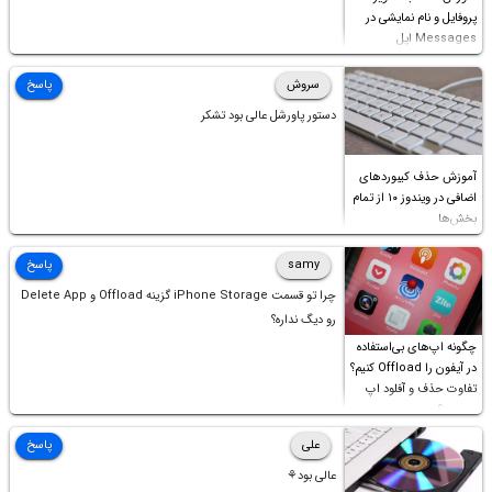
پرچمداران حیاتی است و چگونه می‌توانید با یک انتخاب هوشمندانه، عمر باتری
پروفایل و نام نمایشی در
گوشی گرانقیمت خود را افزایش دهید.
Messages اپل
سروش
پاسخ
دستور پاورشل عالی بود تشکر
آموزش حذف کیبوردهای
اضافی در ویندوز ۱۰ از تمام
بخش‌ها
samy
پاسخ
چرا تو قسمت iPhone Storage گزینه Offload و Delete App
رو دیگ نداره؟
چگونه اپ‌های بی‌استفاده
در آیفون را Offload کنیم؟
تفاوت حذف و آفلود اپ
چیست؟
علی
پاسخ
عالی بود⚘