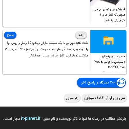
آموزش کپی کردن سی‌دی
صوتی که فایل‌های ۱
کیلوبایتی به شکل
شورت‌کات در آن موجود
است!
exir
پاسخ
نکته: هارد تون رو به یک سیستم دارای ویندوز 10 وصل و روش اول
را انجام بدید. بعد اگر هارد رو به سیستمی با ویندوز مثلا 8 زدید دیگه
مشکلی تو باز کردن فایل ها ندارید. باز هم تشکر
سه راه برای رفع ارور
دسترسی به فولدر یا You
Don’t Have
Permission to
Access this folder
۲۰۰ دیدگاه و پاسخ آخر
سی پی ارزان کالاف موبایل
رم سرور
it-planet.ir
بازنشر مطالب در رسانه‌ها تنها با ذکر نویسنده و نام منبع:
مجاز است.