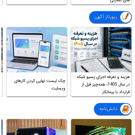
رپورتاژ آگهی
هزینه و تعرفه اجرای پسیو شبکه
ج
چک لیست نهایی کردن کارهای
در سال 1405؛ همه‌چیز قبل از
ب
وبسایت
قرارداد با پیمانکار
ت
دانش‌نامه