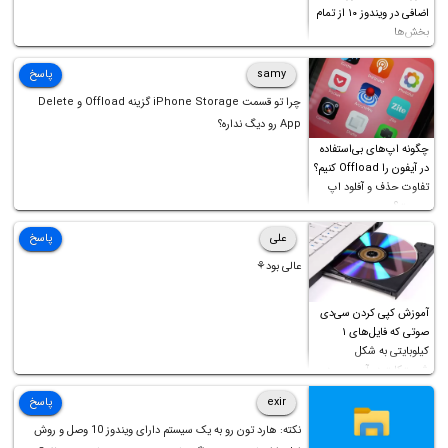
اضافی در ویندوز ۱۰ از تمام
بخش‌ها
samy
پاسخ
چرا تو قسمت iPhone Storage گزینه Offload و Delete
App رو دیگ نداره؟
چگونه اپ‌های بی‌استفاده
در آیفون را Offload کنیم؟
تفاوت حذف و آفلود اپ
چیست؟
علی
پاسخ
عالی بود⚘
آموزش کپی کردن سی‌دی
صوتی که فایل‌های ۱
کیلوبایتی به شکل
شورت‌کات در آن موجود
است!
exir
پاسخ
نکته: هارد تون رو به یک سیستم دارای ویندوز 10 وصل و روش