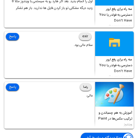
اول را انجام بدید. بعد اگر هارد رو به سیستمی با ویندوز مثلا 8
زدید دیگه مشکلی تو باز کردن فایل ها ندارید. باز هم تشکر
سه راه برای رفع ارور
دسترسی به فولدر یا You
Don’t Have
Permission to
Access this folder
exir
پاسخ
سلام عالی بود.
سه راه برای رفع ارور
دسترسی به فولدر یا You
Don’t Have
Permission to
Access this folder
رضا
پاسخ
عالی
آموزش به هم چسباندن و
ترکیب عکس‌ها در Paint
ویندوز
۲۰۰ دیدگاه و پاسخ آخر