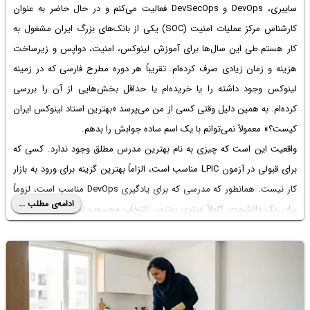
سایبری، DevOps و DevSecOps فعالیت می‌کنم و در حال حاضر به عنوان
کارشناس مرکز عملیات امنیت (SOC) یکی از بانک‌های بزرگ ایران مشغول به
کار هستم.طی این سال‌ها برای آموزش لینوکس، امنیت، دواپس و زیرساخت
هزینه و زمان زیادی صرف کرده‌ام. تقریباً هر دوره مطرح فارسی که در زمینه
لینوکس وجود داشته را یا خریده‌ام یا حداقل بخش‌هایی از آن را بررسی
کرده‌ام. به همین دلیل وقتی کسی از من می‌پرسد «بهترین استاد لینوکس ایران
کیست؟» معمولاً نمی‌توانم با یک اسم ساده جوابش را بدهم.
واقعیت این است که چیزی به نام بهترین مدرس مطلق وجود ندارد. کسی که
برای قبولی در آزمون LPIC مناسب است، الزاماً بهترین گزینه برای ورود به بازار
کار نیست. همانطور که مدرسی که برای یادگیری DevOps مناسب است، لزوماً
ادامه‌ی مطلب ...
برای یک دانشجوی کاملاً مبتدی بهترین انتخاب محسوب نمی‌شود.با این حال
تصمیم گرفتم تجربه شخصی خودم از دوره‌هایی که دیده‌ام را بنویسم تا اگر قصد
یادگیری لینوکس دارید، انتخاب آگاهانه‌تری داشته باشید.