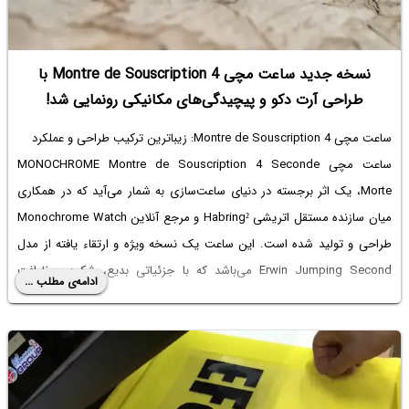
نسخه جدید ساعت مچی Montre de Souscription 4 با
طراحی آرت دکو و پیچیدگی‌های مکانیکی رونمایی شد!
ساعت مچی Montre de Souscription 4: زیباترین ترکیب طراحی و عملکرد
ساعت مچی MONOCHROME Montre de Souscription 4 Seconde
Morte، یک اثر برجسته در دنیای ساعت‌سازی به شمار می‌آید که در همکاری
میان سازنده مستقل اتریشی Habring² و مرجع آنلاین Monochrome Watch
طراحی و تولید شده است. این ساعت یک نسخه ویژه و ارتقاء یافته از مدل
Erwin Jumping Second می‌باشد که با جزئیاتی بدیع، شکوه و ظرافت
ادامه‌ی مطلب ...
ساعت‌سازی اصیل را به تصویر می‌کشد. طراحی این زمان‌سنج به وضوح از
سبک آرت دکو الهام گرفته و جزئیات هنری آن با دقت و ظرافتی بی‌نظیر به
نمایش گذاشته می‌شود.
مکانیزم 4 Seconde Morte، یکی از ویژگی‌های مهم این ساعت مچی مردانه
می‌باشد که به معنای حرکت نادر و خاص عقربه ثانیه‌شمار است. در این سیستم،