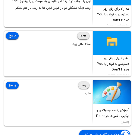
اول را انجام بدید. بعد اگر هارد رو به سیستمی با ویندوز مثلا 8
زدید دیگه مشکلی تو باز کردن فایل ها ندارید. باز هم تشکر
سه راه برای رفع ارور
دسترسی به فولدر یا You
Don’t Have
Permission to
Access this folder
exir
پاسخ
سلام عالی بود.
سه راه برای رفع ارور
دسترسی به فولدر یا You
Don’t Have
Permission to
Access this folder
رضا
پاسخ
عالی
آموزش به هم چسباندن و
ترکیب عکس‌ها در Paint
ویندوز
۲۰۰ دیدگاه و پاسخ آخر