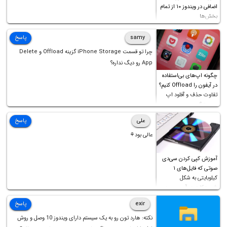
اضافی در ویندوز ۱۰ از تمام
بخش‌ها
samy
پاسخ
چرا تو قسمت iPhone Storage گزینه Offload و Delete
App رو دیگ نداره؟
چگونه اپ‌های بی‌استفاده
در آیفون را Offload کنیم؟
تفاوت حذف و آفلود اپ
چیست؟
علی
پاسخ
عالی بود⚘
آموزش کپی کردن سی‌دی
صوتی که فایل‌های ۱
کیلوبایتی به شکل
شورت‌کات در آن موجود
است!
exir
پاسخ
نکته: هارد تون رو به یک سیستم دارای ویندوز 10 وصل و روش