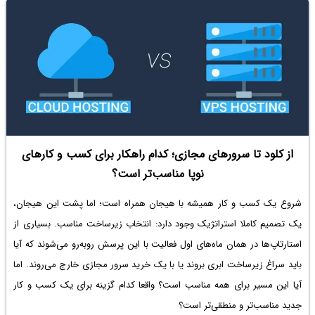
شارژر مناسب پرچمدار بخرید تا باتری گوشی‌تان بیشتر عمر
کند!
وقتی قلب گوشی، زودتر از موعد می‌ایستد
گوشی‌های پرچمدار امروزی مانند آیفون ۱۵ پرو، گلکسی اس۲۴ اولترا یا
شیائومی ۱۴ اولترا، شاهکارهای مهندسی هستند؛ نمایشگرهای با نرخ تازه‌سازی
بالا، پردازنده‌های قدرتمند و دوربین‌های حرفه‌ای. اما تمام این فناوری پیشرفته
به یک نقطه حیاتی وابسته است: باتری. قطعاً برای شما هم پیش آمده که پس
از کلود تا سرورهای مجازی؛ کدام راهکار برای کسب و کارهای
از مدتی استفاده از یک گوشی پرچمدار، متوجه کاهش چشمگیر عمر باتری
نوپا مناسب‌تر است؟
شده‌اید؛ شارژ سریع‌تر خالی می‌شود و گوشی زودتر از همیشه به شارژر نیاز پیدا
شروع یک کسب و کار همیشه با هیجان همراه است؛ اما پشت این هیجان،
می‌کند.
یک تصمیم کاملا استراتژیک وجود دارد: انتخاب زیرساخت مناسب. بسیاری از
بسیاری از کاربران تصور می‌کنند که کاهش عمر باتری یک سرنوشت محتوم
استارتاپ‌ها در همان ماه‌های اول فعالیت با این پرسش روبه‌رو می‌شوند که آیا
است، اما واقعیت چیز دیگری است. یکی از بزرگ‌ترین عواملی که تعیین می‌کند
باید سراغ زیرساخت ابری بروند یا با یک خرید سرور مجازی خارج می‌روند. اما
باتری گوشی شما دو سال دوام بیاورد یا سه سال و بیشتر، چیزی نیست جز نوع
آیا این مسیر برای همه مناسب است؟ واقعا کدام گزینه برای یک کسب و کار
شارژر برای شارژ روزانه از آن استفاده می‌کنید. در این مقاله از سیاره‌ی آی‌تی، به
جدید مناسب‌تر و منطقی‌تر است؟
زبان ساده اما با نگاهی فنی، بررسی می‌کنیم که چرا انتخاب شارژر مناسب برای