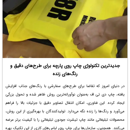
عقربه ثانیه‌شمار به مدت 4 ثانیه متوقف شده و سپس دوباره به حرکت درمی‌آید
که در نوع خود یکی از پیچیده‌ترین و جذاب‌ترین ویژگی‌های فنی در
ساعت‌سازی می‌باشد. تلفیق هوشمندانه مهندسی دقیق با زیبایی‌شناسی هنری،
این ساعت را به نمادی از پیوند میان هنر اصیل و خلاقیت مدرن تبدیل می‌کند.
برند Habring² با تخصص خاص خود در ساخت ساعت‌های مکانیکی با
پیچیدگی‌های فنی، توانسته این مدل را به یکی از ساعت‌های خاص و قابل‌توجه
تبدیل کند که نه تنها جذابیت ظاهری دارد، بلکه در عملکرد خود نیز نوآورانه
جدیدترین تکنولوژی چاپ روی پارچه برای طرح‌های دقیق و
است. تلفیق استادانه‌ عملکرد دقیق و فرم زیبا، از این ساعت شاهکاری خلق کرده
رنگ‌های زنده
که در میان علاقه‌مندان به دنیای ساعت‌های پیچیده، جایگاهی ویژه و
تحسین‌برانگیز دارد.
در دنیای امروز که تقاضا برای طرح‌های سفارشی با رنگ‌های جذاب افزایش
یافته، چاپ دی تی اف به‌عنوان نوآورانه‌ترین روش ظاهر شده و تحول بزرگی
ایجاد کرده. این فناوری، امکان انتقال تصاویر دقیق با جزئیات بالا را فراهم
می‌آورد و رنگ‌ها را زنده نگه می‌دارد. تولیدکنندگان با بهره‌گیری از این روش،
محصولات تبلیغاتی مانند چاپ تیشرت جودون تبلیغاتی را با کیفیت برتر عرضه
می‌کنند. همچنین، سازمان‌ها برای چاپ روی لباس‌های کاری از این تکنیک بهره