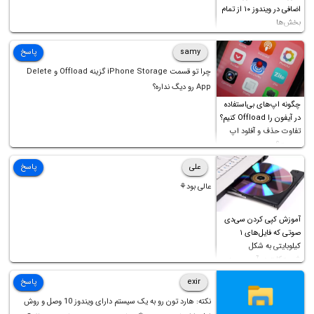
اضافی در ویندوز ۱۰ از تمام
بخش‌ها
samy
پاسخ
چرا تو قسمت iPhone Storage گزینه Offload و Delete
App رو دیگ نداره؟
چگونه اپ‌های بی‌استفاده
در آیفون را Offload کنیم؟
تفاوت حذف و آفلود اپ
چیست؟
علی
پاسخ
عالی بود⚘
آموزش کپی کردن سی‌دی
صوتی که فایل‌های ۱
کیلوبایتی به شکل
شورت‌کات در آن موجود
است!
exir
پاسخ
نکته: هارد تون رو به یک سیستم دارای ویندوز 10 وصل و روش