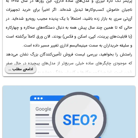
پرینتر تک کاره لیزری و مدل‌های ساده اداری، این روزها در سال ۱۴۰۵ به
ناجیان خاموش کسب‌وکارها تبدیل شده‌اند. اگر اخیراً برای خرید تجهیزات
آی‌تی سری به بازار زده باشید، احتمالاً با یک پدیده عجیب روبه‌رو شده‌اید. در
حالی که تا همین چند سال پیش همه به دنبال دستگاه‌های سه‌کاره و چهارکاره
(با قابلیت‌های پرینت، کپی، اسکن و فکس) بودند، الان ورق کاملاً برگشته است
و سلیقه خریداران به سمت مینیمالیسم اداری تغییر مسیر داده است.
راستش را بخواهید، بررسی لیست فروش تأمین‌کنندگان بزرگ نشان می‌دهد
که موجودی چاپگرهای ساده خیلی سریع‌تر از مدل‌های پیچیده در حال صفر
ادامه‌ی مطلب ...
شدن است. اما چرا کسب‌وکارها و کاربران خانگی دوباره به «تنظیمات کارخانه»
برگشته‌اند و سادگی را ترجیح می‌دهند؟ برای رسیدن به جواب، نباید فقط به
کاتالوگ محصولات نگاه کنیم؛ بلکه باید اتفاقات کف بازار، وضعیت زنجیره
تأمین، محدودیت‌های وارداتی و «هزینه‌های پنهان» امسال را زیر ذره‌بین
ببریم.