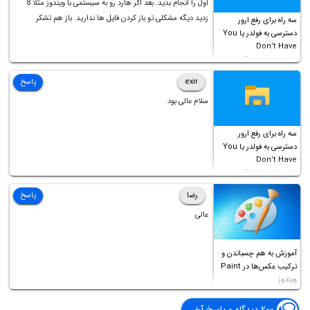
اول را انجام بدید. بعد اگر هارد رو به سیستمی با ویندوز مثلا 8
زدید دیگه مشکلی تو باز کردن فایل ها ندارید. باز هم تشکر
سه راه برای رفع ارور
دسترسی به فولدر یا You
Don’t Have
Permission to
Access this folder
exir
پاسخ
سلام عالی بود.
سه راه برای رفع ارور
دسترسی به فولدر یا You
Don’t Have
Permission to
Access this folder
رضا
پاسخ
عالی
آموزش به هم چسباندن و
ترکیب عکس‌ها در Paint
ویندوز
۲۰۰ دیدگاه و پاسخ آخر