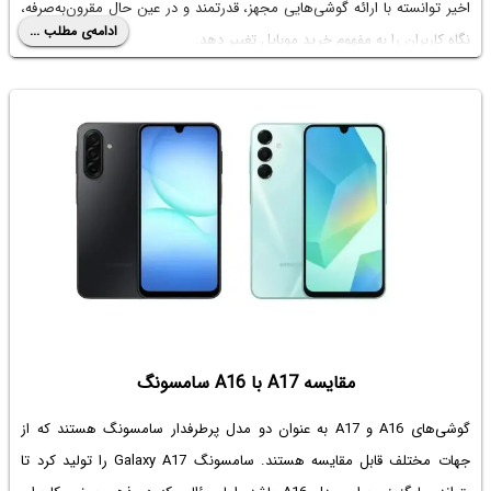
اخیر توانسته با ارائه گوشی‌هایی مجهز، قدرتمند و در عین حال مقرون‌به‌صرفه،
ادامه‌ی مطلب ...
نگاه کاربران را به مفهوم خرید موبایل تغییر دهد.
اما با وجود سیاست قیمت‌گذاری تهاجمی شیائومی، افزایش عمومی قیمت
موبایل باعث شده حتی گوشی‌های اقتصادی و میان‌رده نیز برای بسیاری از
کاربران، نیازمند برنامه‌ریزی مالی دقیق‌تری باشند. در چنین شرایطی، خرید
قسطی موبایل شیائومی به راهکاری منطقی، محبوب و کاملاً کاربردی تبدیل
شده است؛ راهکاری که امکان دسترسی به جدیدترین مدل‌ها را بدون فشار
مالی فراهم می‌کند.
مقایسه A17 با A16 سامسونگ
گوشی‌های A16 و A17 به عنوان دو مدل پرطرفدار سامسونگ هستند که از
جهات مختلف قابل مقایسه هستند. سامسونگ Galaxy A17 را تولید کرد تا