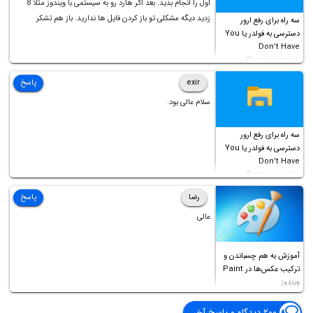
اول را انجام بدید. بعد اگر هارد رو به سیستمی با ویندوز مثلا 8
زدید دیگه مشکلی تو باز کردن فایل ها ندارید. باز هم تشکر
سه راه برای رفع ارور
دسترسی به فولدر یا You
Don’t Have
Permission to
Access this folder
exir
پاسخ
سلام عالی بود.
سه راه برای رفع ارور
دسترسی به فولدر یا You
Don’t Have
Permission to
Access this folder
رضا
پاسخ
عالی
آموزش به هم چسباندن و
ترکیب عکس‌ها در Paint
ویندوز
۲۰۰ دیدگاه و پاسخ آخر