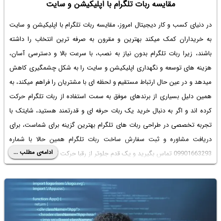
مقایسه ربات تلگرام با اپلیکیشن و سایت
در دنیای کسب و کار دیجیتال امروز، مقایسه ربات تلگرام با اپلیکیشن و سایت
به خریداران کمک میکند بهترین و مقرون به صرفه ترین انتخاب را داشته
باشند، زیرا ربات تلگرام بدون نیاز به نصب، با سرعت بالا و دسترسی آسان،
هزینه های توسعه و نگهداری اپلیکیشن و سایت را به شکل چشمگیری کاهش
میدهد و در عین حال ارتباط مستقیم و لحظه ای با مشتریان را فراهم میکند، به
همین دلیل بسیاری از برندهای موفق به سمت استفاده از ربات تلگرام حرکت
کرده اند و اگر به دنبال خرید یک ربات حرفه ای و قدرتمند هستید، شایتک با
تجربه تخصصی در طراحی ربات های تلگرام بهترین گزینه برای شماست، برای
دریافت مشاوره و ثبت سفارش ساخت ربات تلگرام همین حالا با شماره
ادامه‌ی مطلب ...
09901663293 تماس بگیرید و یک قدم جلوتر از رقبا حرکت کنید.