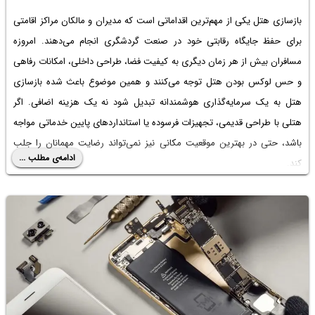
بازسازی هتل یکی از مهم‌ترین اقداماتی است که مدیران و مالکان مراکز اقامتی
برای حفظ جایگاه رقابتی خود در صنعت گردشگری انجام می‌دهند. امروزه
مسافران بیش از هر زمان دیگری به کیفیت فضا، طراحی داخلی، امکانات رفاهی
و حس لوکس بودن هتل توجه می‌کنند و همین موضوع باعث شده بازسازی
هتل به یک سرمایه‌گذاری هوشمندانه تبدیل شود نه یک هزینه اضافی. اگر
هتلی با طراحی قدیمی، تجهیزات فرسوده یا استانداردهای پایین خدماتی مواجه
باشد، حتی در بهترین موقعیت مکانی نیز نمی‌تواند رضایت مهمانان را جلب
ادامه‌ی مطلب ...
کند.
بازسازی هتل تنها شامل تغییر ظاهر نیست، بلکه مجموعه‌ای از اقدامات فنی،
معماری، تاسیساتی و مدیریتی را در بر می‌گیرد که هدف آن ارتقای کیفیت
اقامت، افزایش درآمد و بهبود برند هتل است. در این مسیر، انتخاب یک شرکت
متخصص نقش تعیین‌کننده‌ای دارد. شرکت بلندبارو تهران به‌عنوان یکی از
معتبرترین و باتجربه‌ترین مجموعه‌ها در حوزه بازسازی هتل، بازسازی آپارتمان
و بازسازی خانه، با تیمی حرفه‌ای و اجرای پروژه‌های موفق، انتخابی مطمئن برای
این مسیر محسوب می‌شود.