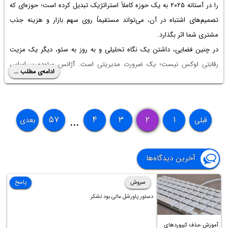
را در آستانه ۲۰۲۵ به یک حوزه کاملاً استراتژیک تبدیل کرده است؛ حوزه‌ای که
تصمیم‌های اشتباه در آن، می‌تواند مستقیماً روی سهم بازار و هزینه جذب
مشتری شما اثر بگذارد.
در چنین فضایی، داشتن یک نگاه تحلیلی و به روز به سئو، دیگر یک مزیت
رقابتی لوکس نیست؛ یک ضرورت مدیریتی است. آژانس سئودو بر اساس
ادامه‌ی مطلب ...
تجربه پروژه‌های متعدد و رصد مداوم روندهای جهانی، تصویر روشنی از «سئوی
۲۰۲۵» ترسیم کرده و تلاش کرده این تصویر را از سطح شعار و ترند، به سطح
تصمیم‌های عملی برای رشد سایت‌ها تبدیل کند.
۵۷
۴
۳
۲
۱
قبلی
بعدی
...
در مطلب خلاصه‌ای از این تحلیل تخصصی را مرور می‌کنیم؛ این که سئودو سئو
۲۰۲۵ را چگونه می‌بیند، چه پارادایم‌هایی را تمام شده می‌داند و چه مسیری را
برای رشد پایدار سایت‌ها پیشنهاد می‌کند.
آخرین دیدگاه‌ها
سروش
پاسخ
دستور پاورشل عالی بود تشکر
آموزش حذف کیبوردهای