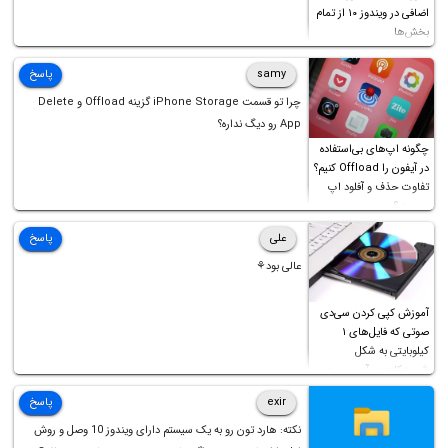
اضافی در ویندوز ۱۰ از تمام
بخش‌ها
samy
پاسخ
چرا تو قسمت iPhone Storage گزینه Offload و Delete
App رو دیگ نداره؟
چگونه اپ‌های بی‌استفاده
در آیفون را Offload کنیم؟
تفاوت حذف و آفلود اپ
چیست؟
علی
پاسخ
عالی بود⚘
آموزش کپی کردن سی‌دی
صوتی که فایل‌های ۱
کیلوبایتی به شکل
شورت‌کات در آن موجود
است!
exir
پاسخ
نکته: هارد تون رو به یک سیستم دارای ویندوز 10 وصل و روش