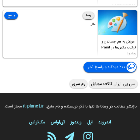
Permission to
Access this folder
رضا
پاسخ
عالی
آموزش به هم چسباندن و
ترکیب عکس‌ها در Paint
ویندوز
۲۰۰ دیدگاه و پاسخ آخر
سی پی ارزان کالاف موبایل
رم سرور
it-planet.ir
بازنشر مطالب در رسانه‌ها تنها با ذکر نویسنده و نام منبع:
مجاز است.
اندروید
اپل
ویندوز
آی‌او‌اس
مک‌او‌اس