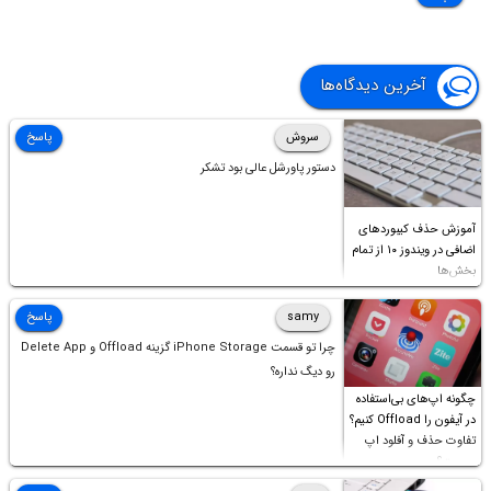
آخرین دیدگاه‌ها
سروش
پاسخ
دستور پاورشل عالی بود تشکر
آموزش حذف کیبوردهای
اضافی در ویندوز ۱۰ از تمام
بخش‌ها
samy
پاسخ
چرا تو قسمت iPhone Storage گزینه Offload و Delete App
رو دیگ نداره؟
چگونه اپ‌های بی‌استفاده
در آیفون را Offload کنیم؟
تفاوت حذف و آفلود اپ
چیست؟