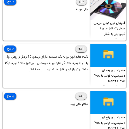
علی
پاسخ
عالی بود⚘
آموزش کپی کردن سی‌دی
صوتی که فایل‌های ۱
کیلوبایتی به شکل
شورت‌کات در آن موجود
است!
exir
پاسخ
نکته: هارد تون رو به یک سیستم دارای ویندوز 10 وصل و روش اول
را انجام بدید. بعد اگر هارد رو به سیستمی با ویندوز مثلا 8 زدید دیگه
مشکلی تو باز کردن فایل ها ندارید. باز هم تشکر
سه راه برای رفع ارور
دسترسی به فولدر یا You
Don’t Have
Permission to
Access this folder
exir
پاسخ
سلام عالی بود.
سه راه برای رفع ارور
دسترسی به فولدر یا You
Don’t Have