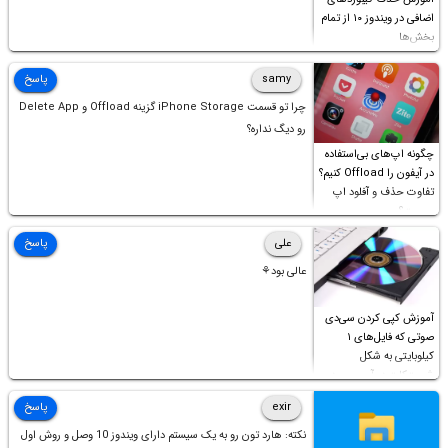
اضافی در ویندوز ۱۰ از تمام
بخش‌ها
samy
پاسخ
چرا تو قسمت iPhone Storage گزینه Offload و Delete App
رو دیگ نداره؟
چگونه اپ‌های بی‌استفاده
در آیفون را Offload کنیم؟
تفاوت حذف و آفلود اپ
چیست؟
علی
پاسخ
عالی بود⚘
آموزش کپی کردن سی‌دی
صوتی که فایل‌های ۱
کیلوبایتی به شکل
شورت‌کات در آن موجود
است!
exir
پاسخ
نکته: هارد تون رو به یک سیستم دارای ویندوز 10 وصل و روش اول