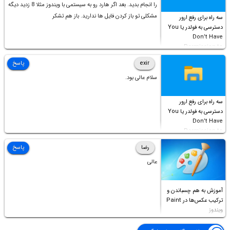
را انجام بدید. بعد اگر هارد رو به سیستمی با ویندوز مثلا 8 زدید دیگه
مشکلی تو باز کردن فایل ها ندارید. باز هم تشکر
سه راه برای رفع ارور
دسترسی به فولدر یا You
Don’t Have
Permission to
Access this folder
exir
پاسخ
سلام عالی بود.
سه راه برای رفع ارور
دسترسی به فولدر یا You
Don’t Have
Permission to
Access this folder
رضا
پاسخ
عالی
آموزش به هم چسباندن و
ترکیب عکس‌ها در Paint
ویندوز