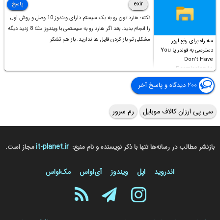
exir
پاسخ
نکته: هارد تون رو به یک سیستم دارای ویندوز 10 وصل و روش اول
را انجام بدید. بعد اگر هارد رو به سیستمی با ویندوز مثلا 8 زدید دیگه
مشکلی تو باز کردن فایل ها ندارید. باز هم تشکر
سه راه برای رفع ارور
دسترسی به فولدر یا You
Don’t Have
Permission to
Access this folder
۲۰۰ دیدگاه و پاسخ آخر
سی پی ارزان کالاف موبایل
رم سرور
it-planet.ir
بازنشر مطالب در رسانه‌ها تنها با ذکر نویسنده و نام منبع:
مجاز است.
اندروید
اپل
ویندوز
آی‌او‌اس
مک‌او‌اس