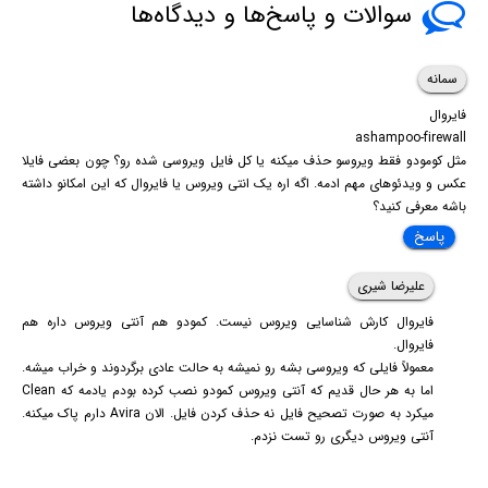
سوالات و پاسخ‌ها و دیدگاه‌ها
سمانه
فایروال
ashampoo-firewall
مثل کومودو فقط ویروسو حذف میکنه یا کل فایل ویروسی شده رو؟ چون بعضی فایلا
عکس و ویدئوهای مهم ادمه. اگه اره یک انتی ویروس یا فایروال که این امکانو داشته
باشه معرفی کنید؟
پاسخ
علیرضا شیری
فایروال کارش شناسایی ویروس نیست. کمودو هم آنتی ویروس داره هم
فایروال.
معمولاً فایلی که ویروسی بشه رو نمیشه به حالت عادی برگردوند و خراب میشه.
اما به هر حال قدیم که آنتی ویروس کمودو نصب کرده بودم یادمه که Clean
میکرد به صورت تصحیح فایل نه حذف کردن فایل. الان Avira دارم پاک میکنه.
آنتی ویروس دیگری رو تست نزدم.