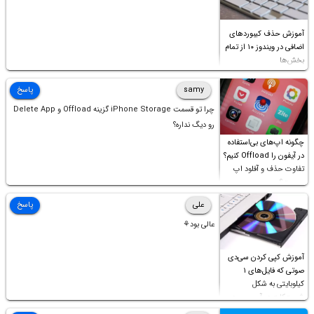
آموزش حذف کیبوردهای
اضافی در ویندوز ۱۰ از تمام
بخش‌ها
samy
پاسخ
چرا تو قسمت iPhone Storage گزینه Offload و Delete App
رو دیگ نداره؟
چگونه اپ‌های بی‌استفاده
در آیفون را Offload کنیم؟
تفاوت حذف و آفلود اپ
چیست؟
علی
پاسخ
عالی بود⚘
آموزش کپی کردن سی‌دی
صوتی که فایل‌های ۱
کیلوبایتی به شکل
شورت‌کات در آن موجود
است!