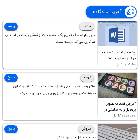
آخرین دیدگاه‌ها
سلام .
پاسخ
من وردم دو صفحه توی یک صفحه ست از گوشی ریختم تو لب تاپ
هر کاری می کنم درست نمیشه
چگونه از نمایش ۲ صفحه
در کنار هم در Word
جلوگیری کنیم؟
فهیمه
پاسخ
سلام وقت بخیر پیامکی که از سمت بانک میاد که شماره ندارن
نمیشه عکس پروفایل براش بزارم چجوری باید اینکارو بکنم
آموزش انتخاب تصویر
پروفایل و نام نمایشی در
Messages اپل
سروش
پاسخ
دستور پاورشل عالی بود تشکر