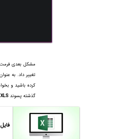
تغییر داد. به عنو
کرده باشید و بخوا
گذشته پسوند
XLS
د
فایل XSLX چیست؟ چطور آن را باز کرده یا تبدیل