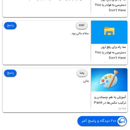
دسترسی به فولدر یا You
Don’t Have
Permission to
Access this folder
exir
پاسخ
سلام عالی بود.
سه راه برای رفع ارور
دسترسی به فولدر یا You
Don’t Have
Permission to
Access this folder
رضا
پاسخ
عالی
آموزش به هم چسباندن و
ترکیب عکس‌ها در Paint
ویندوز
۲۰۰ دیدگاه و پاسخ آخر