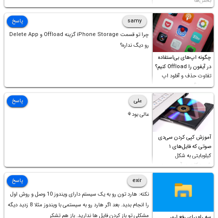
بخش‌ها
samy
پاسخ
چرا تو قسمت iPhone Storage گزینه Offload و Delete App
رو دیگ نداره؟
چگونه اپ‌های بی‌استفاده
در آیفون را Offload کنیم؟
تفاوت حذف و آفلود اپ
چیست؟
علی
پاسخ
عالی بود⚘
آموزش کپی کردن سی‌دی
صوتی که فایل‌های ۱
کیلوبایتی به شکل
شورت‌کات در آن موجود
است!
exir
پاسخ
نکته: هارد تون رو به یک سیستم دارای ویندوز 10 وصل و روش اول
را انجام بدید. بعد اگر هارد رو به سیستمی با ویندوز مثلا 8 زدید دیگه
مشکلی تو باز کردن فایل ها ندارید. باز هم تشکر
سه راه برای رفع ارور