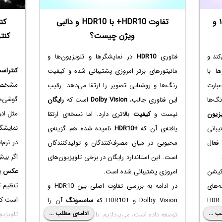
آموزش فعالسازی HDR در ویندوز ۱۰ و
تفاوت HDR10+ با HDR10 و دالبی
کن
ویژن چیست؟
کنت
کند و
فناوری
HDR10
در نمایشگرها و تلویزیون‌ها و
کنتراس
ا با
مانیتورهای برتر امروزی پشتیبانی شده و کیفیت
مشخص
بارت
رنگ‌ها و روشنایی تصویر را ارتقا می‌دهد. رقیب
گوشی‌ه
گ‌ها
این فناوری جالب،
Dolby Vision
است که
رایگان
مثل اد
یزیون
نیست و
کیفیت
بالاتری دارد. اما نسخه‌ی ارتقا
نمایشگر
بانی
یافته‌ی آن که
HDR10+
نامیده شده هم گزینه‌ی
در نرم
د این ویژگی ویندوز ۱۰ را فعال
محبوبی در میان مصرف‌کنندگان و تولیدکنندگان
اگر بیش
است. این استاندارد رایگان در برخی تلویزیون‌های
عکس
پا
امروزی پشتیبانی شده است.
تنظیم ک
ه‌های
در ادامه به بررسی تفاوت اصلی بین HDR10‌ و
است که
سخت‌افزاری و نرم‌افزاری و روش فعال کردن HDR
Dolby Vision و
HDR10+
که
سامسونگ
آن را
ب ...
ادامه‌ی مطلب ...
تلویزیو
توسعه داده است، می‌پردازیم. با ما باشید.