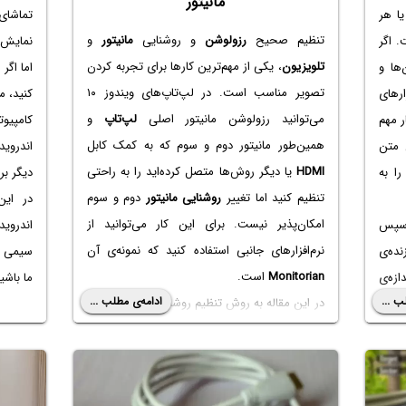
مانیتور
تماشا
ا هر
تنظیم صحیح
رزولوشن
و روشنایی
مانیتور
و
نمایش 
 اگر
تلویزیون
، یکی از مهم‌ترین کارها برای تجربه کردن
اما اگر
‌ها و
تصویر مناسب است. در لپ‌تاپ‌های ویندوز ۱۰
کنید، م
ارهای
می‌توانید رزولوشن مانیتور اصلی
لپ‌تاپ
و
کامپیو
ر مهم
همین‌طور مانیتور دوم و سوم که به کمک کابل
اندروی
 متن
HDMI
یا دیگر روش‌ها متصل کرده‌اید را به راحتی
دیگر بر
ا به
تنظیم کنید اما تغییر
روشنایی مانیتور
دوم و سوم
در این
امکان‌پذیر نیست. برای این کار می‌توانید از
اندروید
پس
نرم‌افزارهای جانبی استفاده کنید که نمونه‌ی آن
سیمی و 
نده‌ی
Monitorian
است.
ما باشی
زه‌ی
ب ...
ادامه‌ی مطلب ...
در این مقاله به روش تنظیم روشنایی
مانیتور اصلی
 اما
و
مانیتور اکسترنال
به کمک نرم‌افزار Monitorian
تغییر
می‌پردازیم.
ایین
 برای