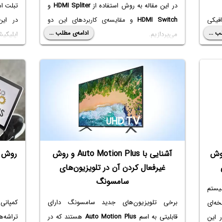
در این مقاله به روش استفاده از
HDMI Spliter
و
تبلت ام
افیکی
HDMI Switch
و مقایسه‌ی کاربردهای این دو
در این
ب ...
ادامه‌ی مطلب ...
مر
و
می‌پردازیم.
اپلیکی
د.
iOS
می‌
 به روش
آشنایی با Auto Motion Plus و روش
غیرفعال کردن آن در تلویزیون‌های
سامسونگ
یستم
برخی تلویزیون‌های جدید سامسونگ دارای
کمپانی
ه‌ای
قابلیتی به اسم
Auto Motion Plus
هستند که در
تراشه‌
 این