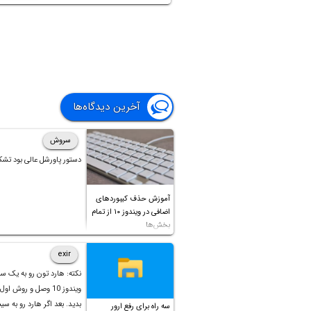
آخرین دیدگاه‌ها
سروش
دستور پاورشل عالی بود تشک
آموزش حذف کیبوردهای
اضافی در ویندوز ۱۰ از تمام
بخش‌ها
exir
نکته: هارد تون رو به یک س
ویندوز 10 وصل و روش او
بدید. بعد اگر هارد رو به سی
سه راه برای رفع ارور