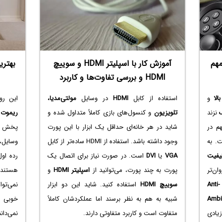
ودن
مهم
آموزش کار با اسپلیتر HDMI و سوییچ
بهتری
HDMI و بررسی تفاوت‌ها و کاربرد
الا
و
استفاده از کابل
HDMI
در وسایل
مولتی‌مدیا،
این رو
نزند
تلویزیون
و کنسول‌های بازی کاملاً متداول شده و
ریموت ک
م در
شاید در هر خانه‌ای حداقل یک ابزار با این پورت
پخش
. به
وجود داشته باشد. استفاده از HDMI‌ ساده‌تر از کابل
وسایل،
یفیت
VGA
یا
DVI‌
است. در صورت نیاز برای اتصال یک
رده او
ان‌تر
پورت به چند پورت، می‌توانید از
اسپلیتر HDMI
و
هستند 
Anti-
سوییچ HDMI
استفاده کنید. شاید این دو ابزار
نمی‌تو
Ambi
شبیه به هم به نظر برسند اما عملکردشان کاملاً
خوبی اس
یادی
متفاوت است و کاربرد متفاوتی دارند.
نمی‌دان