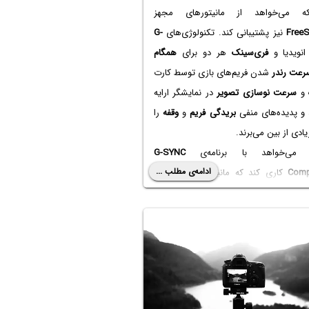
ه می‌خواهد از مانیتورهای مجهز
Free
نیز پشتیبانی کند. تکنولوژی‌های
G-
نویدیا و
فری‌سینک
هر دو برای
همگام
رعت رندر
شدن فریم‌های بازی توسط کارت
 و
سرعت نوسازی تصویر
در نمایشگر ارایه
 و پدیده‌های منفی
بریدگی فریم
و
وقفه
را
یادی از بین می‌برند.
یا می‌خواهد با برنامه‌ی
G-SYNC
ادامه‌ی مطلب ...
Comp
کاری کند که مانیتورهای سازگار با
نک، با تراشه‌های گرافیکی این کمپانی
ی داشته باشند و
گیمر
در انتخاب
مانیتور
مل بیشتری داشته باشد.