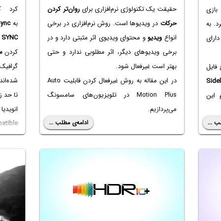
حقیقت یک تکنولوژی نرم‌افزاری برای
روان‌تر کردن
کرد ک
بازی
حرکات
در ویدیوها است. روش نرم‌افزاری در برخی
به
Sync
د. به
انواع
ویدیو
و محتوای ویدیوی اثر مثبتی دارد و در
SYNC
ا
ارای
برخی ویدیوهای دیگر، اثر مطلوبی ندارد و حتی
کردن
س
بهتر است غیرفعال شود.
گرافیک
فایل
در این مقاله به روش غیرفعال کردن قابلیت Auto
شده‌اند
Side
Motion Plus در تلویزیون‌های سامسونگ
تا حد ز
 این
می‌پردازیم.
انوید
ب ...
ادامه‌ی مطلب ...
atible
فری‌سی
سازگار
آزادی ع