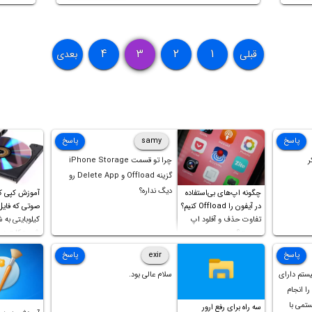
توضیحا
تضاد به
می‌کند 
۴
۳
۲
۱
قبلی
بعدی
پاسخ
samy
پاسخ
ر
چرا تو قسمت iPhone Storage
گزینه Offload و Delete App رو
دیگ نداره؟
چگونه اپ‌های بی‌استفاده
آموزش کپی ک
در آیفون را Offload کنیم؟
تفاوت حذف و آفلود اپ
کیلوبایتی به 
چیست؟
شورت‌کات در 
است!
پاسخ
exir
پاسخ
یستم دارای
سلام عالی بود.
ل را انجام
ستمی با
سه راه برای رفع ارور