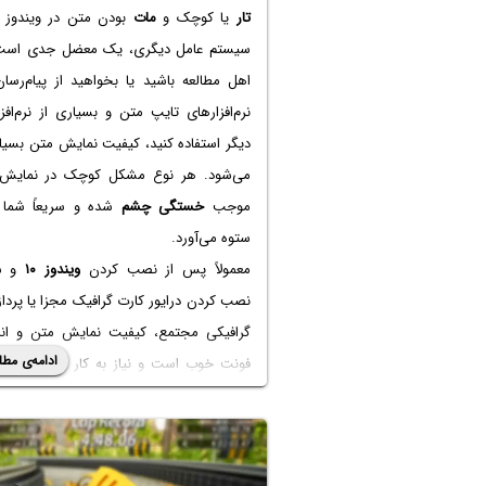
تار
یا کوچک و
مات
بودن متن در ویندوز ی
سیستم عامل دیگری، یک معضل جدی است.
اهل مطالعه باشید یا بخواهید از پیام‌رسان
نرم‌افزارهای تایپ متن و بسیاری از نرم‌افز
دیگر استفاده کنید، کیفیت نمایش متن بسیا
می‌شود. هر نوع مشکل کوچک در نمایش
موجب
خستگی چشم
شده و سریعاً شما ر
ستوه می‌آورد.
معمولاً پس از نصب کردن
ویندوز ۱۰
و س
نصب کردن درایور کارت گرافیک مجزا یا پرداز
گرافیکی مجتمع، کیفیت نمایش متن و اندا
ادامه‌ی مطل
فونت خوب است و نیاز به کار دیگری نیست
گاهی اینطور نیست. به علاوه ممکن است با 
یکی از تنظیمات، کیفیت نمایش متن پ
بیاید. در این مقاله به راهکارهای پیشنهادی