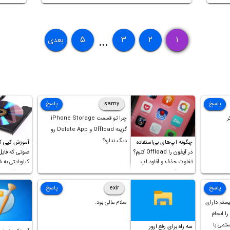
Hapt
۵
۳
۲
۱
بعدی
...
پاسخ
samy
پاسخ
ر
چرا تو قسمت iPhone Storage
گزینه Offload و Delete App رو
دیگ نداره؟
چگونه اپ‌های بی‌استفاده
آموزش کپی ک
در آیفون را Offload کنیم؟
تفاوت حذف و آفلود اپ
کیلوبایتی به 
چیست؟
شورت‌کات در 
است!
پاسخ
exir
پاسخ
یستم دارای
سلام عالی بود.
ل را انجام
ستمی با
سه راه برای رفع ارور