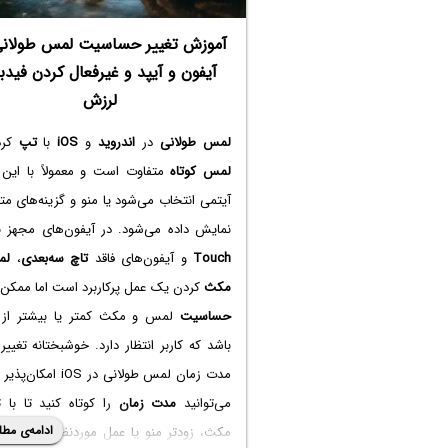
آموزش تغییر حساسیت لمس طولانی
آیفون و آیپد و غیرفعال کردن فید
لرزش
لمس طولانی
در
اندروید
و
iOS
با
تپ
کرد
لمس کوتاه
متفاوت است و معمولاً با این 
آیتمی انتخاب می‌شود یا منو و گزینه‌های مت
نمایش داده می‌شود. در آیفون‌های مجهز 
Touch
و آیفون‌های فاقد
تاچ سه‌بعدی
،
لم
مکث
کردن یک عمل پرکاربرد است اما ممکن
حساسیت
لمس و مکث کمتر یا بیشتر از
باشد که کاربر انتظار دارد. خوشبختانه تغییر
مدت زمان لمس طولانی در iOS ام
می‌توانید
مدت زمان
را کوتاه کنید تا با 
ادامه‌ی مطل
مکث، زودتر منو یا عمل موردنظر انجام شود