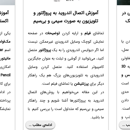
 در
آموزش اتصال اندروید به پروژکتور و
آموزش
بک
تلویزیون به صورت سیمی و بی‌سیم
اکسترنال
تماشای
فیلم
و ارایه کردن
توضیحات
در صفحه
یکی از
ن یا
نمایش کوچک وسایل اندرویدی غیرممکن نیست
مک‌او‌ا
عمل،
اما اگر دیوایس اندرویدی را به یک
پروژکتور
متصل
اسم
ar
فاوتی
کنید، می‌توانید از گوشی و تبلت به عنوان جایگزین
مانیتور
به
3D
کامپیوتر استفاده کنید. متصل کردن وسایل
امکان‌پ
س و
اندرویدی به تلویزیون‌های بزرگ هم یک راهکار
Pencil
و
 است
دیگر برای
پرزنتیشن
یا تماشای فیلم است.
برای کار
 حدی
در این مقاله می‌خواهیم با روش‌های اتصال
در ادا
 دادن
اندروید به پروژکتورها آشنا شویم و چند راهکار
پرداخت
کان‌پذیر است.
سیمی و بی‌سیم که متداول است را بررسی کنیم. با
نمایشگر
تپ و
ما باشید.
ب ...
ادامه‌ی مطلب ...
 و یا