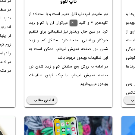
در مک‌ه
تاپ لنوو
در سطح
ها و
نور مانیتور لپ تاپ قابل تغییر است و با استفاده از
ندارد ا
ویدیو
کلیدهای F و کلید
Fn
می‌توان آن را کم و زیاد
اندازه‌
ری از
کرد. در عین حال ویندوز نیز تنظیماتی برای تنظیم
از اپلی
بسته
خودکار روشنایی صفحه دارد. مشکل کم و زیاد
زوم کر
زرگی
شدن نور صفحه نمایش لپ‌تاپ ممکن است به
را در ا
گوشی
این تنظیمات ویندوز مربوط باشد.
ندها
در ادامه به روش رفع مشکل کم و زیاد شدن نور
در مک‌ا
صفحه نمایش لپ‌تاپ با چک کردن تنظیمات
 زدن
ویندوز می‌پردازیم.
شانس
ب ...
ادامه‌ی مطلب ...
مشکل
عه‌ی
ارژر