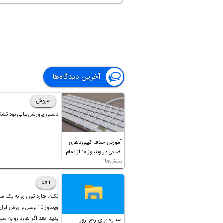
برعکس، مدت زمان را بیشتر کنید.
در ادامه به تنظیم میزان حساسیت
ic Touch
در محصولات
اپل
می‌پردازیم. با ما باشید.
آخرین دیدگاه‌ها
سروش
دستور پاورشل عالی بود تشک
آموزش حذف کیبوردهای
اضافی در ویندوز ۱۰ از تمام
بخش‌ها
exir
نکته: هارد تون رو به یک س
ویندوز 10 وصل و روش او
بدید. بعد اگر هارد رو به سی
سه راه برای رفع ارور