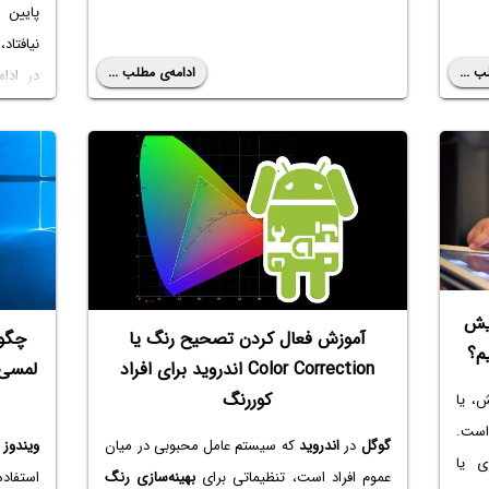
پایین 
نیافتاد،
ب ...
ادامه‌ی مطلب ...
در ادا
مشکل کی
یش
آموزش فعال کردن تصحیح رنگ یا
چگون
م؟
Color Correction اندروید برای افراد
کوررنگ
، یا
است.
گوگل
در
اندروید
که سیستم عامل محبوبی در میان
ویندوز ۱۰
ی یا
عموم افراد است، تنظیماتی برای
بهینه‌سازی رنگ
استفاده