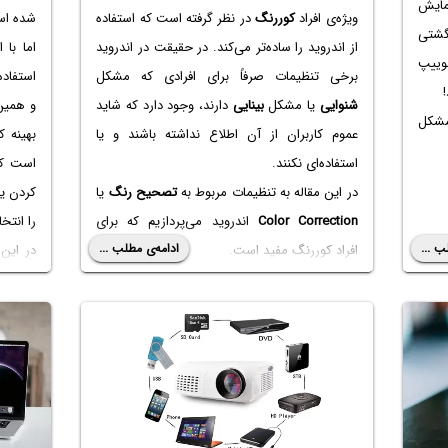
مایش
ویژه‌ی افراد
کوررنگ
در نظر گرفته است که استفاده
شده است
گشتی
از اندروید را ساده‌تر می‌کند. در حقیقت در اندروید
اما با 
وییپ
برخی تنظیمات صرفاً برای افرادی که مشکل
استفاده از ویندو
شنوایی
یا مشکل
بینایی
دارند، وجود دارد که شاید
و همین
مشکل
عموم کاربران از آن اطلاع نداشته باشند و یا
بهینه 
استفاده‌ای نکنند.
است که
در این مقاله به تنظیمات مربوط به
تصحیح رنگ
یا
کردن ی
Color Correction
اندروید می‌پردازیم که برای
را انتخ
ب ...
ادامه‌ی مطلب ...
افراد کوررنگ مفید است.
ویندوز ۱۰ را بررسی می‌کنیم.