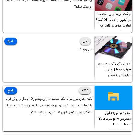
چرا تو قسمت iPhone Storage گزینه Offload و Delete App
رو دیگ نداره؟
چگونه اپ‌های بی‌استفاده
در آیفون را Offload کنیم؟
تفاوت حذف و آفلود اپ
چیست؟
علی
پاسخ
عالی بود⚘
آموزش کپی کردن سی‌دی
صوتی که فایل‌های ۱
کیلوبایتی به شکل
شورت‌کات در آن موجود
است!
exir
پاسخ
نکته: هارد تون رو به یک سیستم دارای ویندوز 10 وصل و روش اول
را انجام بدید. بعد اگر هارد رو به سیستمی با ویندوز مثلا 8 زدید دیگه
مشکلی تو باز کردن فایل ها ندارید. باز هم تشکر
سه راه برای رفع ارور
دسترسی به فولدر یا You
Don’t Have
Permission to