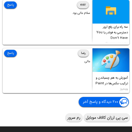
Access this folder
exir
پاسخ
سلام عالی بود.
سه راه برای رفع ارور
دسترسی به فولدر یا You
Don’t Have
Permission to
Access this folder
رضا
پاسخ
عالی
آموزش به هم چسباندن و
ترکیب عکس‌ها در Paint
ویندوز
۲۰۰ دیدگاه و پاسخ آخر
سی پی ارزان کالاف موبایل
رم سرور