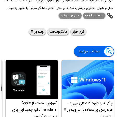
این ترتیب می‌توانید چند تم سفارشی برای کاربرد روزمره بسازید و با یک کلیک،
حال و هوای ظاهری ویندوز، صداها و حتی ظاهر نشانگر موس را تغییر بدهید.
guidingtech
سیاره‌ی آی‌تی
نرم افزار
مایکروسافت
ویندوز ۱۱
مطالب مرتبط
چگونه با شورت‌کات‌های کیبورد،
آموزش استفاده از Apple
آ
فولدرهای پراستفاده را در ویندوز ۱۱
Translate، اپ جدید اپل برای
وین
باز کنیم؟
ترجمه در آیفون