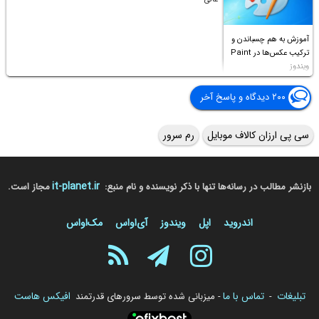
آموزش به هم چسباندن و
ترکیب عکس‌ها در Paint
ویندوز
۲۰۰ دیدگاه و پاسخ آخر
سی پی ارزان کالاف موبایل
رم سرور
it-planet.ir
بازنشر مطالب در رسانه‌ها تنها با ذکر نویسنده و نام منبع:
مجاز است.
اندروید
اپل
ویندوز
آی‌او‌اس
مک‌او‌اس
تبلیغات
تماس با ما
افیکس هاست
-
- میزبانی شده توسط سرورهای قدرتمند