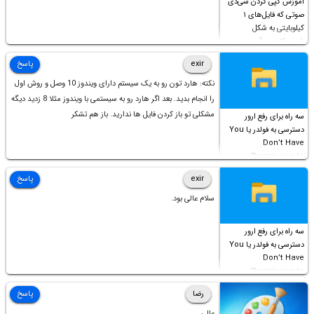
آموزش کپی کردن سی‌دی
صوتی که فایل‌های ۱
کیلوبایتی به شکل
شورت‌کات در آن موجود
است!
exir
پاسخ
نکته: هارد تون رو به یک سیستم دارای ویندوز 10 وصل و روش اول
را انجام بدید. بعد اگر هارد رو به سیستمی با ویندوز مثلا 8 زدید دیگه
مشکلی تو باز کردن فایل ها ندارید. باز هم تشکر
سه راه برای رفع ارور
دسترسی به فولدر یا You
Don’t Have
Permission to
Access this folder
exir
پاسخ
سلام عالی بود.
سه راه برای رفع ارور
دسترسی به فولدر یا You
Don’t Have
Permission to
Access this folder
رضا
پاسخ
عالی