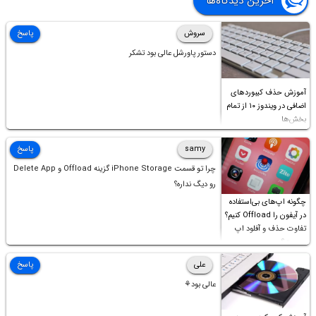
آخرین دیدگاه‌ها
سروش
پاسخ
دستور پاورشل عالی بود تشکر
آموزش حذف کیبوردهای
اضافی در ویندوز ۱۰ از تمام
بخش‌ها
samy
پاسخ
چرا تو قسمت iPhone Storage گزینه Offload و Delete App
رو دیگ نداره؟
چگونه اپ‌های بی‌استفاده
در آیفون را Offload کنیم؟
تفاوت حذف و آفلود اپ
چیست؟
علی
پاسخ
عالی بود⚘