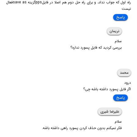
راه اول که جواب نداد، و برای راه حل دوم هم اصلا در فایلppsگزینه save asفعال
نیست
پاسخ
نریمان
سلام
بررسی کردید که فایل پسورد نداره؟
محمد
درود
اگر فایل پسورد داشته باشه چی؟
پاسخ
علیرضا شیری
سلام
فکر نمیکنم بدون حذف کردن پسورد راهی داشته باشه.