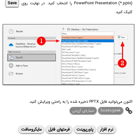
PowerPoint Presentation (*.pptx)
را انتخاب کنید. در نهایت روی
Save
کلیک کنید.
اکنون می‌توانید فایل PPTX ذخیره شده را به راحتی ویرایش کنید.
howtogeek
سیاره‌ی آی‌تی
نرم افزار
پاورپوینت
فرمتهای فایل
مایکروسافت