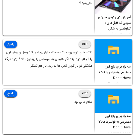
عالی بود⚘
آموزش کپی کردن سی‌دی
صوتی که فایل‌های ۱
کیلوبایتی به شکل
شورت‌کات در آن موجود
است!
exir
پاسخ
نکته: هارد تون رو به یک سیستم دارای ویندوز 10 وصل و روش اول
را انجام بدید. بعد اگر هارد رو به سیستمی با ویندوز مثلا 8 زدید دیگه
مشکلی تو باز کردن فایل ها ندارید. باز هم تشکر
سه راه برای رفع ارور
دسترسی به فولدر یا You
Don’t Have
Permission to
Access this folder
exir
پاسخ
سلام عالی بود.
سه راه برای رفع ارور
دسترسی به فولدر یا You
Don’t Have
Permission to