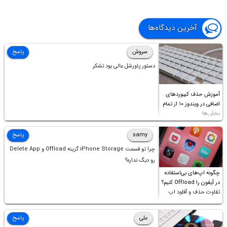
آخرین دیدگاه‌ها
سروش
پاسخ
دستور پاورشل عالی بود تشکر
آموزش حذف کیبوردهای
اضافی در ویندوز ۱۰ از تمام
بخش‌ها
samy
پاسخ
چرا تو قسمت iPhone Storage گزینه Offload و Delete App
رو دیگ نداره؟
چگونه اپ‌های بی‌استفاده
در آیفون را Offload کنیم؟
تفاوت حذف و آفلود اپ
چیست؟
علی
پاسخ