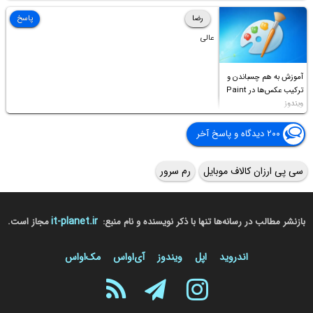
Access this folder
رضا
پاسخ
عالی
آموزش به هم چسباندن و
ترکیب عکس‌ها در Paint
ویندوز
۲۰۰ دیدگاه و پاسخ آخر
سی پی ارزان کالاف موبایل
رم سرور
it-planet.ir
بازنشر مطالب در رسانه‌ها تنها با ذکر نویسنده و نام منبع:
مجاز است.
اندروید
اپل
ویندوز
آی‌او‌اس
مک‌او‌اس