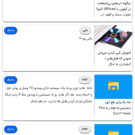
چگونه اپ‌های بی‌استفاده
در آیفون را Offload کنیم؟
تفاوت حذف و آفلود اپ
چیست؟
علی
پاسخ
عالی بود⚘
آموزش کپی کردن سی‌دی
صوتی که فایل‌های ۱
کیلوبایتی به شکل
شورت‌کات در آن موجود
است!
exir
پاسخ
نکته: هارد تون رو به یک سیستم دارای ویندوز 10 وصل و روش اول
را انجام بدید. بعد اگر هارد رو به سیستمی با ویندوز مثلا 8 زدید دیگه
مشکلی تو باز کردن فایل ها ندارید. باز هم تشکر
سه راه برای رفع ارور
دسترسی به فولدر یا You
Don’t Have
Permission to
Access this folder
exir
پاسخ