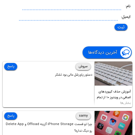
نام:
ایمیل:
آخرین دیدگاه‌ها
سروش
پاسخ
دستور پاورشل عالی بود تشکر
آموزش حذف کیبوردهای
اضافی در ویندوز ۱۰ از تمام
بخش‌ها
samy
پاسخ
چرا تو قسمت iPhone Storage گزینه Offload و Delete App
رو دیگ نداره؟