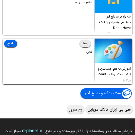
سلام عالی بود.
سه راه برای رفع ارور
دسترسی به فولدر یا You
Don’t Have
Permission to
Access this folder
رضا
پاسخ
عالی
آموزش به هم چسباندن و
ترکیب عکس‌ها در Paint
ویندوز
۲۰۰ دیدگاه و پاسخ آخر
سی پی ارزان کالاف موبایل
رم سرور
it-planet.ir
بازنشر مطالب در رسانه‌ها تنها با ذکر نویسنده و نام منبع:
مجاز است.