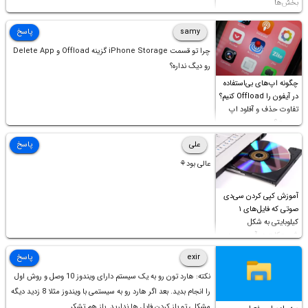
بخش‌ها
samy
پاسخ
چرا تو قسمت iPhone Storage گزینه Offload و Delete App
رو دیگ نداره؟
چگونه اپ‌های بی‌استفاده
در آیفون را Offload کنیم؟
تفاوت حذف و آفلود اپ
چیست؟
علی
پاسخ
عالی بود⚘
آموزش کپی کردن سی‌دی
صوتی که فایل‌های ۱
کیلوبایتی به شکل
شورت‌کات در آن موجود
است!
exir
پاسخ
نکته: هارد تون رو به یک سیستم دارای ویندوز 10 وصل و روش اول
را انجام بدید. بعد اگر هارد رو به سیستمی با ویندوز مثلا 8 زدید دیگه
مشکلی تو باز کردن فایل ها ندارید. باز هم تشکر