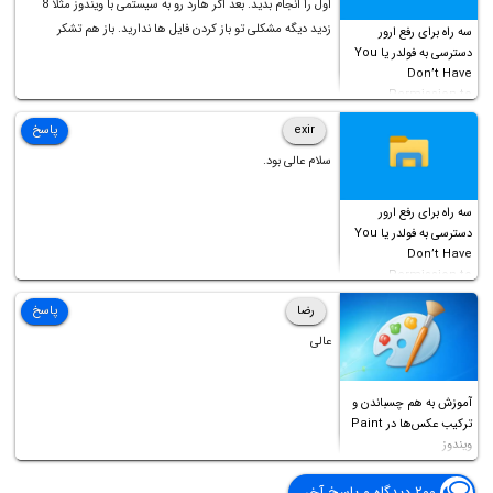
اول را انجام بدید. بعد اگر هارد رو به سیستمی با ویندوز مثلا 8
زدید دیگه مشکلی تو باز کردن فایل ها ندارید. باز هم تشکر
سه راه برای رفع ارور
دسترسی به فولدر یا You
Don’t Have
Permission to
Access this folder
exir
پاسخ
سلام عالی بود.
سه راه برای رفع ارور
دسترسی به فولدر یا You
Don’t Have
Permission to
Access this folder
رضا
پاسخ
عالی
آموزش به هم چسباندن و
ترکیب عکس‌ها در Paint
ویندوز
۲۰۰ دیدگاه و پاسخ آخر