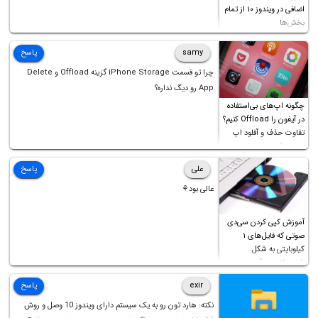
اضافی در ویندوز ۱۰ از تمام
بخش‌ها
samy
پاسخ
چرا تو قسمت iPhone Storage گزینه Offload و Delete
App رو دیگ نداره؟
چگونه اپ‌های بی‌استفاده
در آیفون را Offload کنیم؟
تفاوت حذف و آفلود اپ
چیست؟
علی
پاسخ
عالی بود⚘
آموزش کپی کردن سی‌دی
صوتی که فایل‌های ۱
کیلوبایتی به شکل
شورت‌کات در آن موجود
است!
exir
پاسخ
نکته: هارد تون رو به یک سیستم دارای ویندوز 10 وصل و روش