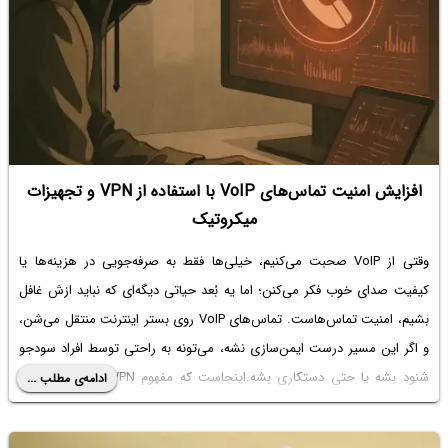
افزایش امنیت تماس‌های VoIP با استفاده از VPN و تجهیزات
میکروتیک
وقتی از VoIP صحبت می‌کنیم، خیلی‌ها فقط به صرفه‌جویی در هزینه‌ها یا
کیفیت صدای خوب فکر می‌کنن؛ اما یه بُعد حیاتی دیگه‌ای که نباید ازش غافل
بشیم، امنیت تماس‌هاست. تماس‌های VoIP روی بستر اینترنت منتقل می‌شن،
و اگر این مسیر درست ایمن‌سازی نشه، می‌تونه به راحتی توسط افراد سودجو
شنود بشه یا حتی دستکاری بشه.اینجاست که مفهوم VPN (شبکه خصوصی
ادامه‌ی مطلب ...
مجازی) و توانایی‌های فوق‌العاده میکروتیک به کمک‌مون میاد. تو این مقاله
می‌خوایم مفصل درباره این حرف بزنیم که چطور با ترکیب VoIP، VPN و