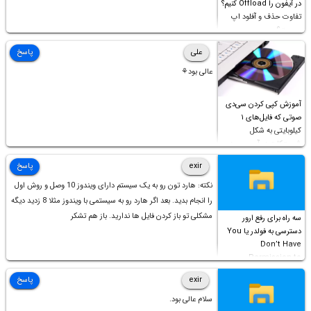
در آیفون را Offload کنیم؟
تفاوت حذف و آفلود اپ
چیست؟
علی
پاسخ
عالی بود⚘
آموزش کپی کردن سی‌دی
صوتی که فایل‌های ۱
کیلوبایتی به شکل
شورت‌کات در آن موجود
است!
exir
پاسخ
نکته: هارد تون رو به یک سیستم دارای ویندوز 10 وصل و روش اول
را انجام بدید. بعد اگر هارد رو به سیستمی با ویندوز مثلا 8 زدید دیگه
مشکلی تو باز کردن فایل ها ندارید. باز هم تشکر
سه راه برای رفع ارور
دسترسی به فولدر یا You
Don’t Have
Permission to
Access this folder
exir
پاسخ
سلام عالی بود.