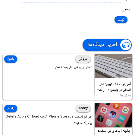
ایمیل:
آخرین دیدگاه‌ها
سروش
پاسخ
دستور پاورشل عالی بود تشکر
آموزش حذف کیبوردهای
اضافی در ویندوز ۱۰ از تمام
بخش‌ها
samy
پاسخ
چرا تو قسمت iPhone Storage گزینه Offload و Delete App
رو دیگ نداره؟
چگونه اپ‌های بی‌استفاده