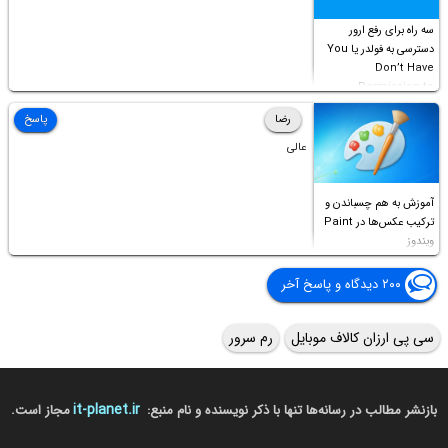
سه راه برای رفع ارور
دسترسی به فولدر یا You
Don’t Have
Permission to
Access this folder
رضا
پاسخ
عالی
آموزش به هم چسباندن و
ترکیب عکس‌ها در Paint
ویندوز
۲۰۰ دیدگاه و پاسخ آخر
سی پی ارزان کالاف موبایل
رم سرور
it-planet.ir
بازنشر مطالب در رسانه‌ها تنها با ذکر نویسنده و نام منبع:
مجاز است.