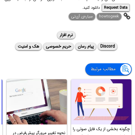
Request Data
دانلود کنید.
howtogeek
سیاره‌ی آی‌تی
نرم افزار
Discord
پیام رسان
حریم خصوصی
هک و امنیت
مطالب مرتبط
چگونه بخشی از یک فایل صوتی را
آ
نحوه تغییر مرورگر پیش‌فرض در