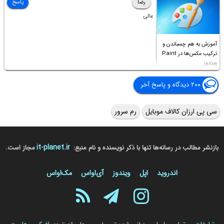
رضا
پاسخ
عالی
آموزش به هم چسباندن و
ترکیب عکس‌ها در Paint
ویندوز
۲۰۰ دیدگاه و پاسخ آخر
سی پی ارزان کالاف موبایل
رم سرور
it-planet.ir
بازنشر مطالب در رسانه‌ها تنها با ذکر نویسنده و نام منبع:
مجاز است.
اندروید
اپل
ویندوز
آی‌او‌اس
مک‌او‌اس