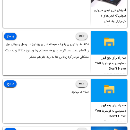
آموزش کپی کردن سی‌دی
صوتی که فایل‌های ۱
کیلوبایتی به شکل
شورت‌کات در آن موجود
است!
exir
پاسخ
نکته: هارد تون رو به یک سیستم دارای ویندوز 10 وصل و روش اول
را انجام بدید. بعد اگر هارد رو به سیستمی با ویندوز مثلا 8 زدید دیگه
مشکلی تو باز کردن فایل ها ندارید. باز هم تشکر
سه راه برای رفع ارور
دسترسی به فولدر یا You
Don’t Have
Permission to
Access this folder
exir
پاسخ
سلام عالی بود.
سه راه برای رفع ارور
دسترسی به فولدر یا You
Don’t Have
Permission to
Access this folder