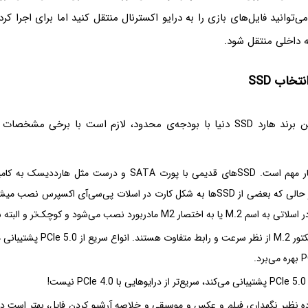
ی‌توانید فایل‌های بازی را به درایو اکسترنال منتقل کنید اما برای اجرا ک
ه داخلی منتقل شود.
تخاب SSD
رابط SSD بسیار مهم است. SSDهای قدیمی با پورت SATA و درست مثل ها
متصل میشد در حالی که بعضی از SSDها به شکل کارت در اسلات پی‌سی‌آی اکسپرس نص
SSDهایی با کانکتور M.2 از نظر سرعت و رابط مت