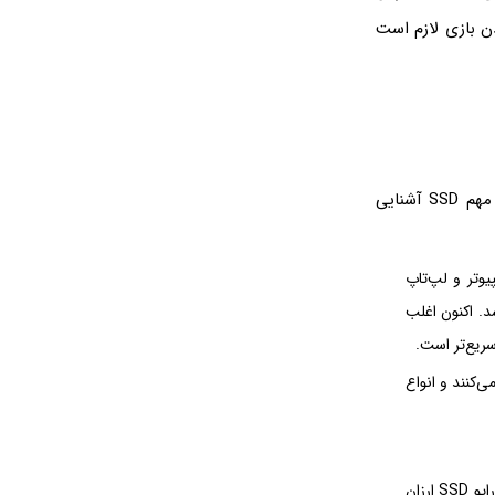
ردن بازی لازم است
برای انتخاب بهترین برند هارد SSD دنیا با بودجه‌ی محدود، لازم است با برخی مشخصات مهم SSD آشنایی
رددیسک به کامپیوتر و لپ‌تاپ
ب میشد. اکنون اغلب
فاوت هستند. انواع سریع از PCIe 5.0‌ پشتیبانی می‌کنند و انواع
برای کارهای ساده نظیر نگهداری فیلم و عکس و موسیقی و خلاصه آرشیو کردن فایل، بهتر است درایو SSD ارزان