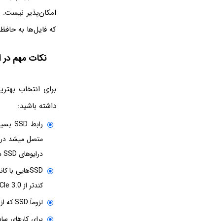
امکان‌پذیر نیست. م
که فایل‌ها به حافظ
نکات مهم در ان
داشته باشید:
درایوهای SSD در اسلاتی به اسم M.2 یا به اختصار M2 مادربورد نصب می‌شود و کوچک‌تر و البته سریع‌تر است.
کندتر از PCIe 3.0 بهره می‌برد.
لزوماً SSD که از PCIe 5.0 پشتیبانی می‌کند، سریع‌تر از درایوهایی با PCIe 4.0 نیست!