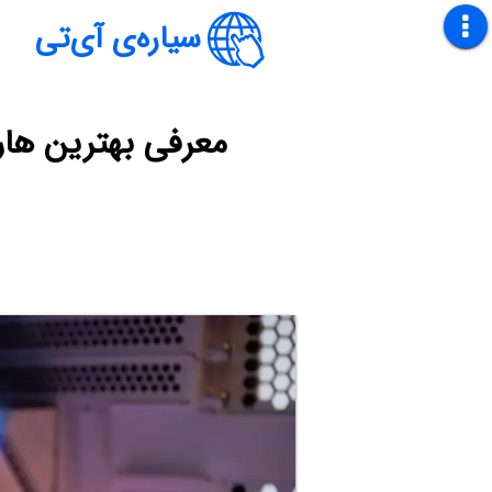
سیاره‌ی آی‌تی
معرفی بهترین هارد SSD گیمینگ + بهترین SSD اکسترنال در س