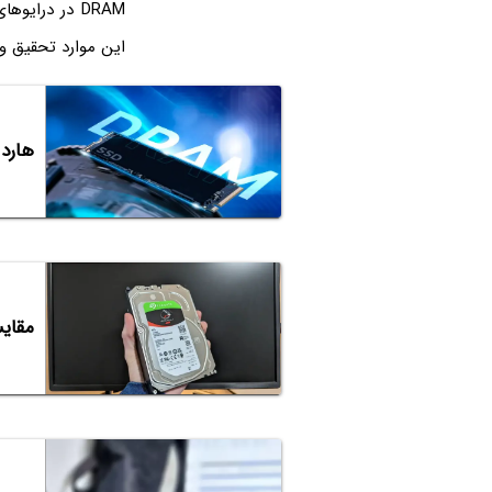
این موارد تحقیق و 
هارد SSD با رم یا بدون DRAM، کدام بهتر
مقایسه مز