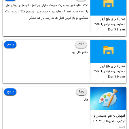
نکته: هارد تون رو به یک سیستم دارای ویندوز 10 وصل و روش اول
را انجام بدید. بعد اگر هارد رو به سیستمی با ویندوز مثلا 8 زدید دیگه
مشکلی تو باز کردن فایل ها ندارید. باز هم تشکر
سه راه برای رفع ارور
دسترسی به فولدر یا You
Don’t Have
Permission to
Access this folder
exir
پاسخ
سلام عالی بود.
سه راه برای رفع ارور
دسترسی به فولدر یا You
Don’t Have
Permission to
Access this folder
رضا
پاسخ
عالی
آموزش به هم چسباندن و
ترکیب عکس‌ها در Paint
ویندوز