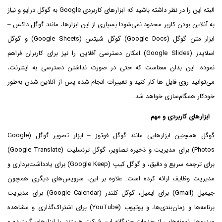
البته این را در نظر داشته باشید که ابزارهای کاربردی Google به گوگل درایو و نیاز
به آنلاین بودن کاربر محدود نمی‌شود! بسیاری از این ابزارها، مانند گوگل داکس –
ابزار متن گوگل (Google Docs) گوگل شیتس (Google Sheets) و گوگل
اسلایدز (Google Slides) امکان دسترسی آفلاین را نیز برای کاربران فراهم
نموده. این بدان معناست که حتی در صورت نداشتن دسترسی به اینترنت،
می‌توانید روی فایل ها کار کنید و تغییرات انجام شده پس از آنلاین شدن به‌طور
خودکار همگام‌سازی خواهد شد.
ابزارهای کاربردی و مهم
گوگل همچنین ابزارهایی مانند گوگل فوتوز – ابزار تصویر گوگل (Google
Photos) برای مدیریت و ذخیره تصاویر، گوگل ترنسلیت (Google Translate)
برای ترجمه سریع و دقیق، و گوگل کیپ (Google Keep) برای یادداشت‌برداری و
مدیریت وظایف ارائه کرده است. علاوه بر این، سرویس‌های دیگری همچون
جیمیل (Gmail) برای ایمیل، گوگل کلندر (Google Calendar) برای مدیریت
برنامه‌ها و زمان‌بندی‌ها، و یوتیوب (YouTube) برای اشتراک‌گذاری و مشاهده
ویدیوها، نمونه‌هایی از خدمات چندگانه این شرکت هستند. با ابزارهای گسترده و