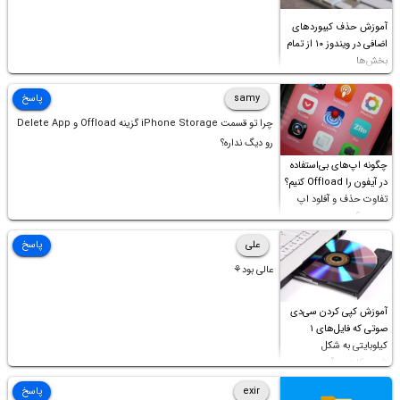
آموزش حذف کیبوردهای
اضافی در ویندوز ۱۰ از تمام
بخش‌ها
samy
پاسخ
چرا تو قسمت iPhone Storage گزینه Offload و Delete App
رو دیگ نداره؟
چگونه اپ‌های بی‌استفاده
در آیفون را Offload کنیم؟
تفاوت حذف و آفلود اپ
چیست؟
علی
پاسخ
عالی بود⚘
آموزش کپی کردن سی‌دی
صوتی که فایل‌های ۱
کیلوبایتی به شکل
شورت‌کات در آن موجود
است!
exir
پاسخ