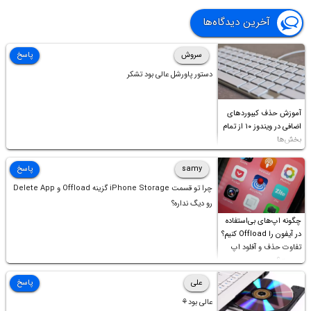
آخرین دیدگاه‌ها
سروش
پاسخ
دستور پاورشل عالی بود تشکر
آموزش حذف کیبوردهای
اضافی در ویندوز ۱۰ از تمام
بخش‌ها
samy
پاسخ
چرا تو قسمت iPhone Storage گزینه Offload و Delete App
رو دیگ نداره؟
چگونه اپ‌های بی‌استفاده
در آیفون را Offload کنیم؟
تفاوت حذف و آفلود اپ
چیست؟
علی
پاسخ
عالی بود⚘