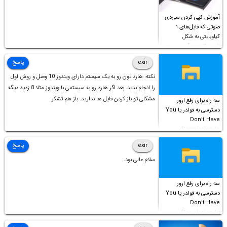
آموزش کپی کردن سی‌دی
صوتی که فایل‌های ۱
کیلوبایتی به شکل
شورت‌کات در آن موجود
است!
exir
پاسخ
نکته: هارد تون رو به یک سیستم دارای ویندوز 10 وصل و روش اول
را انجام بدید. بعد اگر هارد رو به سیستمی با ویندوز مثلا 8 زدید دیگه
مشکلی تو باز کردن فایل ها ندارید. باز هم تشکر
سه راه برای رفع ارور
دسترسی به فولدر یا You
Don’t Have
Permission to
Access this folder
exir
پاسخ
سلام عالی بود.
سه راه برای رفع ارور
دسترسی به فولدر یا You
Don’t Have
Permission to
Access this folder