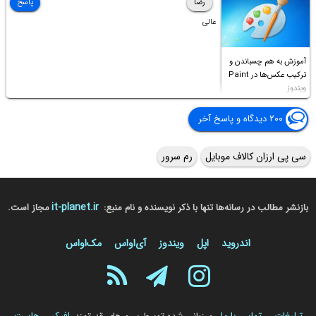
رضا
پاسخ
عالی
آموزش به هم چسباندن و
ترکیب عکس‌ها در Paint
ویندوز
۲۰۰ دیدگاه و پاسخ آخر
سی پی ارزان کالاف موبایل
رم سرور
it-planet.ir
بازنشر مطالب در رسانه‌ها تنها با ذکر نویسنده و نام منبع:
مجاز است.
اندروید
اپل
ویندوز
آی‌او‌اس
مک‌او‌اس
تبلیغات
تماس با ما
افیکس هاست