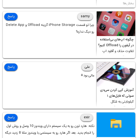
بخش‌ها
samy
پاسخ
چرا تو قسمت iPhone Storage گزینه Offload و Delete App
رو دیگ نداره؟
چگونه اپ‌های بی‌استفاده
در آیفون را Offload کنیم؟
تفاوت حذف و آفلود اپ
چیست؟
علی
پاسخ
عالی بود⚘
آموزش کپی کردن سی‌دی
صوتی که فایل‌های ۱
کیلوبایتی به شکل
شورت‌کات در آن موجود
است!
exir
پاسخ
نکته: هارد تون رو به یک سیستم دارای ویندوز 10 وصل و روش اول
را انجام بدید. بعد اگر هارد رو به سیستمی با ویندوز مثلا 8 زدید دیگه