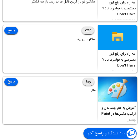
مشکلی تو باز کردن فایل ها ندارید. باز هم تشکر
سه راه برای رفع ارور
دسترسی به فولدر یا You
Don’t Have
Permission to
Access this folder
exir
پاسخ
سلام عالی بود.
سه راه برای رفع ارور
دسترسی به فولدر یا You
Don’t Have
Permission to
Access this folder
رضا
پاسخ
عالی
آموزش به هم چسباندن و
ترکیب عکس‌ها در Paint
ویندوز
۲۰۰ دیدگاه و پاسخ آخر