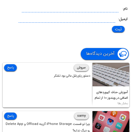
نام:
ایمیل:
آخرین دیدگاه‌ها
سروش
پاسخ
دستور پاورشل عالی بود تشکر
آموزش حذف کیبوردهای
اضافی در ویندوز ۱۰ از تمام
بخش‌ها
samy
پاسخ
چرا تو قسمت iPhone Storage گزینه Offload و Delete App
رو دیگ نداره؟