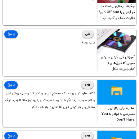
چگونه اپ‌های بی‌استفاده
در آیفون را Offload کنیم؟
تفاوت حذف و آفلود اپ
چیست؟
علی
پاسخ
عالی بود⚘
آموزش کپی کردن سی‌دی
صوتی که فایل‌های ۱
کیلوبایتی به شکل
شورت‌کات در آن موجود
است!
exir
پاسخ
نکته: هارد تون رو به یک سیستم دارای ویندوز 10 وصل و روش اول
را انجام بدید. بعد اگر هارد رو به سیستمی با ویندوز مثلا 8 زدید دیگه
مشکلی تو باز کردن فایل ها ندارید. باز هم تشکر
سه راه برای رفع ارور
دسترسی به فولدر یا You
Don’t Have
Permission to
Access this folder
exir
پاسخ