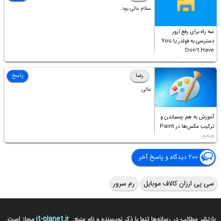
سلام عالی بود.
سه راه برای رفع ارور
دسترسی به فولدر یا You
Don’t Have
Permission to
Access this folder
رضا
پاسخ
عالی
آموزش به هم چسباندن و
ترکیب عکس‌ها در Paint
ویندوز
۲۰۰ دیدگاه و پاسخ آخر
سی پی ارزان کالاف موبایل
رم سرور
it-planet.ir
بازنشر مطالب در رسانه‌ها تنها با ذکر نویسنده و نام منبع:
مجاز است.