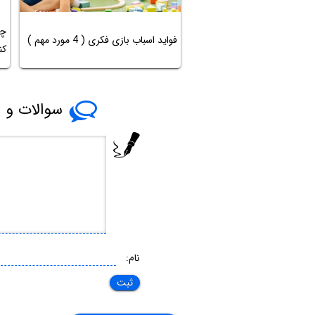
چط
فواید اسباب بازی فکری ( 4 مورد مهم )
کن
سوالات و پ
نام: