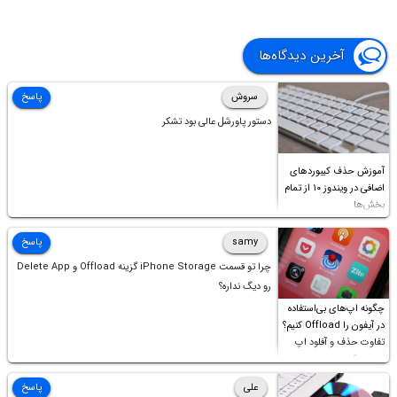
آخرین دیدگاه‌ها
سروش
پاسخ
دستور پاورشل عالی بود تشکر
آموزش حذف کیبوردهای
اضافی در ویندوز ۱۰ از تمام
بخش‌ها
samy
پاسخ
چرا تو قسمت iPhone Storage گزینه Offload و Delete App
رو دیگ نداره؟
چگونه اپ‌های بی‌استفاده
در آیفون را Offload کنیم؟
تفاوت حذف و آفلود اپ
چیست؟
علی
پاسخ