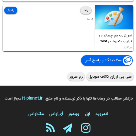
Permission to
Access this folder
رضا
پاسخ
عالی
آموزش به هم چسباندن و
ترکیب عکس‌ها در Paint
ویندوز
۲۰۰ دیدگاه و پاسخ آخر
سی پی ارزان کالاف موبایل
رم سرور
it-planet.ir
بازنشر مطالب در رسانه‌ها تنها با ذکر نویسنده و نام منبع:
مجاز است.
اندروید
اپل
ویندوز
آی‌او‌اس
مک‌او‌اس