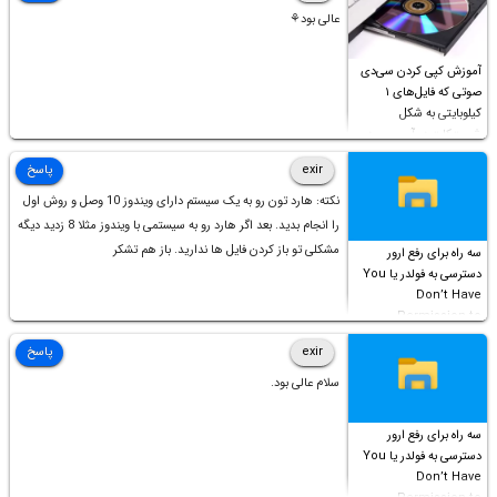
عالی بود⚘
آموزش کپی کردن سی‌دی
صوتی که فایل‌های ۱
کیلوبایتی به شکل
شورت‌کات در آن موجود
است!
exir
پاسخ
نکته: هارد تون رو به یک سیستم دارای ویندوز 10 وصل و روش اول
را انجام بدید. بعد اگر هارد رو به سیستمی با ویندوز مثلا 8 زدید دیگه
مشکلی تو باز کردن فایل ها ندارید. باز هم تشکر
سه راه برای رفع ارور
دسترسی به فولدر یا You
Don’t Have
Permission to
Access this folder
exir
پاسخ
سلام عالی بود.
سه راه برای رفع ارور
دسترسی به فولدر یا You
Don’t Have