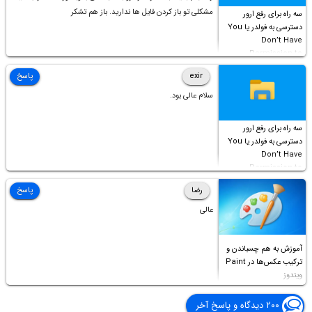
مشکلی تو باز کردن فایل ها ندارید. باز هم تشکر
سه راه برای رفع ارور
دسترسی به فولدر یا You
Don’t Have
Permission to
Access this folder
exir
پاسخ
سلام عالی بود.
سه راه برای رفع ارور
دسترسی به فولدر یا You
Don’t Have
Permission to
Access this folder
رضا
پاسخ
عالی
آموزش به هم چسباندن و
ترکیب عکس‌ها در Paint
ویندوز
۲۰۰ دیدگاه و پاسخ آخر