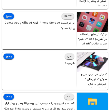
اضافی در ویندوز ۱۰ از تمام
بخش‌ها
samy
پاسخ
چرا تو قسمت iPhone Storage گزینه Offload و Delete App
رو دیگ نداره؟
چگونه اپ‌های بی‌استفاده
در آیفون را Offload کنیم؟
تفاوت حذف و آفلود اپ
چیست؟
علی
پاسخ
عالی بود⚘
آموزش کپی کردن سی‌دی
صوتی که فایل‌های ۱
کیلوبایتی به شکل
شورت‌کات در آن موجود
است!
exir
پاسخ
نکته: هارد تون رو به یک سیستم دارای ویندوز 10 وصل و روش اول
را انجام بدید. بعد اگر هارد رو به سیستمی با ویندوز مثلا 8 زدید دیگه