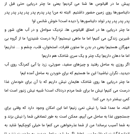
پیش ما در اقیانوس ها شنا می کردیم! یعنی ما چتر دریایی حتی قبل از
دایناسورها روی زمین حضور داشتیم. البته نه من! پدر پدرم پدر پدر پدر پدر پدر
پدر پدر پدر پدر تولد دایناسورها را دیده است! خوش شانس او!
ما چتر دریایی ها در اعماق اقیانوس ها، نزدیک سواحل و در آب های شور و
شیرین زندگی می کنیم! اما ما ماهی نیستیم! آره! درست شنیدی! ما از گروه بی
مهرگان هستیم! یعنی در بدن ما ستون فقرات، استخوان، قلب، چشم و ... نداریم!
اما ما دهان داریم! یک چتر و یک سری شاخک هم داریم!
اگر روزی به ساحل رفتید و چیزهای سفید، صورتی، زرد یا آبی کمرنگ روی آب
دیدید، نگران نباشید! این ما هستیم که برای خوردن به ساحل آمده ایم!
ما چتر دریایی ها روی شاخک هایمان نیش داریم که با آن برای خودمان غذا
درست می کنیم! نیش ما برای شما مردم دردناک است! شبیه نیش زنبور است اما
کمی بیشتر درد می کند!
البته، ما عمدا شما را نیش نمی زنیم! اما این امکان وجود دارد که وقتی برای
جستجوی غذا به ساحل می آییم، ممکن است به طور تصادفی شما را نیش بزند و
به شما آسیب برساند! من از شما عذرخواهی می کنم! ما خیلی کوچکیم! شاید به
اندازه انگشت تو باشیم! پس لطفا، اگر ما را در ساحل دیدید، به ما دست نزنید تا