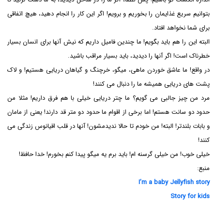
بتوانیم سریع غذایمان را بخوریم و برویم! اگر این کار را انجام دهید، هیچ اتفاقی
برای شما نخواهد افتاد.
البته این را هم باید بگویم! ما چندین فامیل داریم که نیش آنها برای انسان بسیار
خطرناک است! اگر آنها را دیدید، باید بسیار مراقب باشید.
در واقع! ما عاشق خوردن ماهی، میگو، خرچنگ و گیاهان دریایی هستیم! و لاک
پشت های دریایی همیشه ما را دنبال می کنند!
مرد من چیز جالبی می گویم؟ ما چتر دریایی خیلی با هم فرق داریم! مثلا من
حدود دو سانت هستم! اما برخی از اقوام ما حدود دو متر قد دارند! یعنی از مامان
و بابات بلندتر! البته! من خودم تا حالا ندیدمشون! آنها در قلب اقیانوس زندگی می
کنند!
خیلی خوب! من خیلی گرسنه ام! باید برم یه میگو پیدا کنم بخورم! خدا حافظ!
منبع:
I’m a baby Jellyfish story
Story for kids