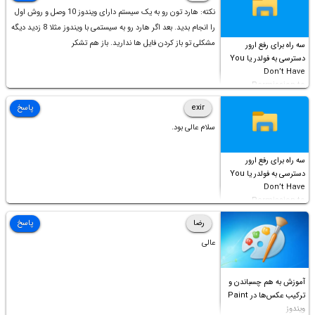
نکته: هارد تون رو به یک سیستم دارای ویندوز 10 وصل و روش اول
را انجام بدید. بعد اگر هارد رو به سیستمی با ویندوز مثلا 8 زدید دیگه
مشکلی تو باز کردن فایل ها ندارید. باز هم تشکر
سه راه برای رفع ارور
دسترسی به فولدر یا You
Don’t Have
Permission to
Access this folder
exir
پاسخ
سلام عالی بود.
سه راه برای رفع ارور
دسترسی به فولدر یا You
Don’t Have
Permission to
Access this folder
رضا
پاسخ
عالی
آموزش به هم چسباندن و
ترکیب عکس‌ها در Paint
ویندوز