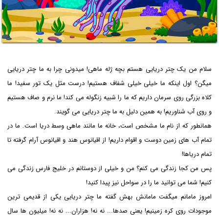
سلام من یک چتر دریایی هستم بچه ژله ماهی! میدونی چرا به ما چتر دریایی
میگن؟ اول اینکه ما خیلی خیلی شفاف هستیم! درست مثل یک تور سفید! ما
کلاه بزرگی روی سرمان داریم که ما را شبیه زنگوله می کند! ما نرم و صاف هستیم
و روی آب شناوریم! به همین دلیل به ما چتر دریایی می گویند.
همانطور که از نام ما مشخص است، خانه ما مانند ماهی وسط دریا است. ما در
تمام آب های زمین دوست و اقوام داریم! از اقیانوس هند و اقیانوس آرام گرفته تا
تمام دریاها!
پس من کجا زندگی می کنم؟ من و خیلی از دوستانم در خلیج فارس زندگی می
کنیم! شما می توانید ما را در سواحل نیز پیدا کنید!
امروز مامانم میگفت مامانش بهش گفته ما چتر دریایی یکی از قدیمی ترین
موجودات روی کره زمینیم! یعنی صدها... نه نه! هزاران... نه نه! میلیون ها سال