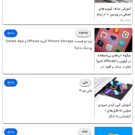
آموزش حذف کیبوردهای
اضافی در ویندوز ۱۰ از تمام
بخش‌ها
samy
پاسخ
چرا تو قسمت iPhone Storage گزینه Offload و Delete App
رو دیگ نداره؟
چگونه اپ‌های بی‌استفاده
در آیفون را Offload کنیم؟
تفاوت حذف و آفلود اپ
چیست؟
علی
پاسخ
عالی بود⚘
آموزش کپی کردن سی‌دی
صوتی که فایل‌های ۱
کیلوبایتی به شکل
شورت‌کات در آن موجود
است!
exir
پاسخ