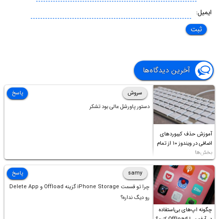
ایمیل:
آخرین دیدگاه‌ها
سروش
پاسخ
دستور پاورشل عالی بود تشکر
آموزش حذف کیبوردهای
اضافی در ویندوز ۱۰ از تمام
بخش‌ها
samy
پاسخ
چرا تو قسمت iPhone Storage گزینه Offload و Delete App
رو دیگ نداره؟
چگونه اپ‌های بی‌استفاده