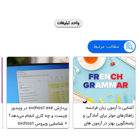
واحد تبلیغات
مطالب مرتبط
آشنایی با آزمون زبان فرانسه:
پردازش svchost.exe در ویندوز
آ
راهکارهای موثر برای آمادگی و
چیست و چه کاری انجام می‌دهد؟
ا
پاسخگویی بهتر در آزمون های
+ شناسایی ویروس svchost
زبانی