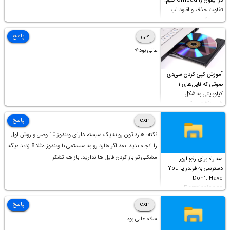
در آیفون را Offload کنیم؟
تفاوت حذف و آفلود اپ
چیست؟
علی
پاسخ
عالی بود⚘
آموزش کپی کردن سی‌دی
صوتی که فایل‌های ۱
کیلوبایتی به شکل
شورت‌کات در آن موجود
است!
exir
پاسخ
نکته: هارد تون رو به یک سیستم دارای ویندوز 10 وصل و روش اول
را انجام بدید. بعد اگر هارد رو به سیستمی با ویندوز مثلا 8 زدید دیگه
مشکلی تو باز کردن فایل ها ندارید. باز هم تشکر
سه راه برای رفع ارور
دسترسی به فولدر یا You
Don’t Have
Permission to
Access this folder
exir
پاسخ
سلام عالی بود.