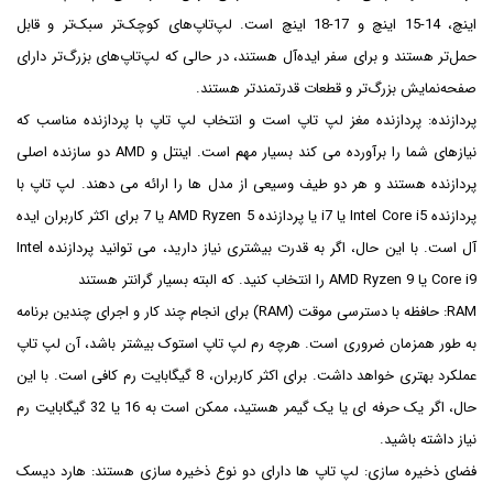
اینچ، 14-15 اینچ و 17-18 اینچ است. لپ‌تاپ‌های کوچک‌تر سبک‌تر و قابل
حمل‌تر هستند و برای سفر ایده‌آل هستند، در حالی که لپ‌تاپ‌های بزرگ‌تر دارای
صفحه‌نمایش بزرگ‌تر و قطعات قدرتمندتر هستند.
پردازنده: پردازنده مغز لپ تاپ است و انتخاب لپ تاپ با پردازنده مناسب که
نیازهای شما را برآورده می کند بسیار مهم است. اینتل و AMD دو سازنده اصلی
پردازنده هستند و هر دو طیف وسیعی از مدل ها را ارائه می دهند. لپ تاپ با
پردازنده Intel Core i5 یا i7 یا پردازنده AMD Ryzen 5 یا 7 برای اکثر کاربران ایده
آل است. با این حال، اگر به قدرت بیشتری نیاز دارید، می توانید پردازنده Intel
Core i9 یا AMD Ryzen 9 را انتخاب کنید. که البته بسیار گرانتر هستند
RAM: حافظه با دسترسی موقت (RAM) برای انجام چند کار و اجرای چندین برنامه
به طور همزمان ضروری است. هرچه رم لپ تاپ استوک بیشتر باشد، آن لپ تاپ
عملکرد بهتری خواهد داشت. برای اکثر کاربران، 8 گیگابایت رم کافی است. با این
حال، اگر یک حرفه ای یا یک گیمر هستید، ممکن است به 16 یا 32 گیگابایت رم
نیاز داشته باشید.
فضای ذخیره سازی: لپ تاپ ها دارای دو نوع ذخیره سازی هستند: هارد دیسک