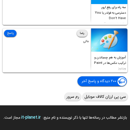
سه راه برای رفع ارور
دسترسی به فولدر یا You
Don’t Have
Permission to
Access this folder
رضا
پاسخ
عالی
آموزش به هم چسباندن و
ترکیب عکس‌ها در Paint
ویندوز
۲۰۰ دیدگاه و پاسخ آخر
سی پی ارزان کالاف موبایل
رم سرور
it-planet.ir
بازنشر مطالب در رسانه‌ها تنها با ذکر نویسنده و نام منبع:
مجاز است.